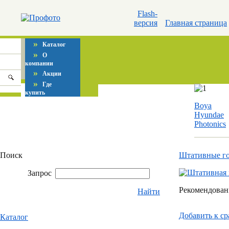
Flash-
версия
Главная страница
»
Каталог
»
О
компании
»
Акции
»
Где
купить
Boya
Hyundae
Photonics
Поиск
Штативные г
Запрос
Рекомендованн
Найти
Добавить к c
Каталог