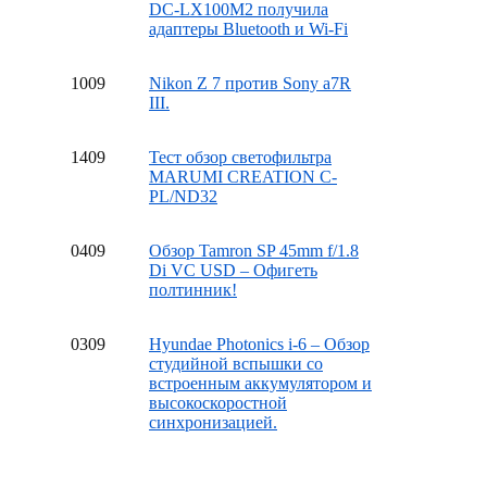
DC-LX100M2 получила
адаптеры Bluetooth и Wi-Fi
10
09
Nikon Z 7 против Sony a7R
III.
14
09
Тест обзор светофильтра
MARUMI CREATION C-
PL/ND32
04
09
Обзор Tamron SP 45mm f/1.8
Di VC USD – Офигеть
полтинник!
03
09
Hyundae Photonics i-6 – Обзор
студийной вспышки со
встроенным аккумулятором и
высокоскоростной
синхронизацией.