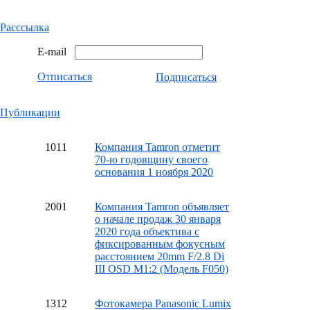
Расссылка
E-mail
Отписаться
Подписаться
Публикации
10
11
Компания Tamron отметит
70-ю годовщину своего
основания 1 ноября 2020
20
01
Компания Tamron объявляет
о начале продаж 30 января
2020 года объектива с
фиксированным фокусным
расстоянием 20mm F/2.8 Di
III OSD M1:2 (Модель F050)
13
12
Фотокамера Panasonic Lumix