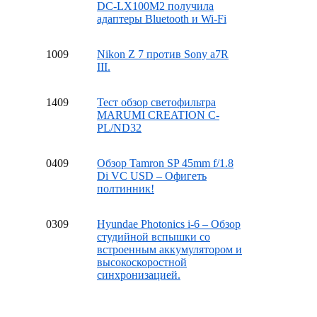
DC-LX100M2 получила
адаптеры Bluetooth и Wi-Fi
10
09
Nikon Z 7 против Sony a7R
III.
14
09
Тест обзор светофильтра
MARUMI CREATION C-
PL/ND32
04
09
Обзор Tamron SP 45mm f/1.8
Di VC USD – Офигеть
полтинник!
03
09
Hyundae Photonics i-6 – Обзор
студийной вспышки со
встроенным аккумулятором и
высокоскоростной
синхронизацией.