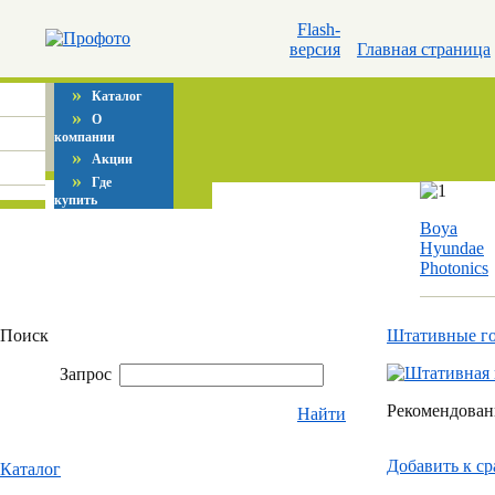
Flash-
версия
Главная страница
»
Каталог
»
О
компании
»
Акции
»
Где
купить
Boya
Hyundae
Photonics
Поиск
Штативные г
Запрос
Рекомендованн
Найти
Добавить к c
Каталог