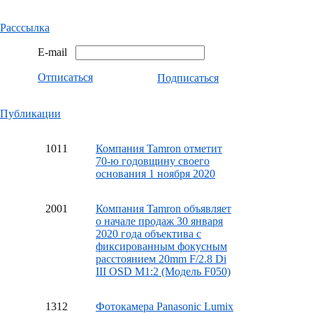
Расссылка
E-mail
Отписаться
Подписаться
Публикации
10
11
Компания Tamron отметит
70-ю годовщину своего
основания 1 ноября 2020
20
01
Компания Tamron объявляет
о начале продаж 30 января
2020 года объектива с
фиксированным фокусным
расстоянием 20mm F/2.8 Di
III OSD M1:2 (Модель F050)
13
12
Фотокамера Panasonic Lumix