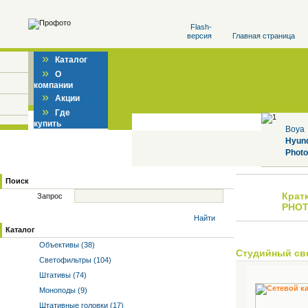
Flash-
версия
Главная страница
»
Каталог
»
О
компании
»
Акции
»
Где
купить
Boya
Hyun
Photo
Поиск
Крат
Запрос
PHOT
Найти
Каталог
Объективы (38)
Студийный св
Светофильтры (104)
Штативы (74)
Моноподы (9)
Штативные головки (17)