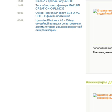
Nikon Z 7 против Sony a7R III.
10
09
Тест обзор светофильтра MARUMI
14
09
CREATION C-PL/ND32
Обзор Tamron SP 45mm f/1.8 Di VC
04
09
USD – Офигеть полтинник!
Hyundae Photonics i-6 – Обзор
03
09
студийной вспышки со встроенным
аккумулятором и высокоскоростной
синхронизацией.
поворотная гол
Рекомендованн
Аксессуары д