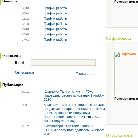
Новости
Рекомендованн
График работы
20
08
График работы
10
04
График работы
02
12
График работы
08
10
График работы
19
08
График работы
13
06
Софтбоксы
График работы
07
03
Расссылка
E-mail
Отписаться
Подписаться
Публикации
Компания Tamron отметит 70-ю
10
11
годовщину своего основания 1 ноября
Рекомендованн
2020
Компания Tamron объявляет о начале
20
01
продаж 30 января 2020 года объектива
с фиксированным фокусным
расстоянием 20mm F/2.8 Di III OSD
M1:2 (Модель F050)
Фотокамера Panasonic Lumix DC-
13
12
LX100M2 получила адаптеры Bluetooth
и Wi-Fi
Отражатели