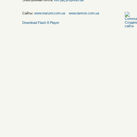
Электронная почта:
info [at] prophoto.ua
Сайты:
www.marumi.com.ua
www.tamron.com.ua
Download Flash 8 Player