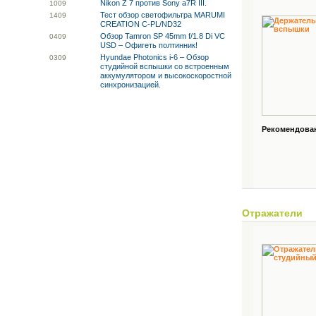
Nikon Z 7 против Sony a7R III.
10
09
Тест обзор светофильтра MARUMI
14
09
CREATION C-PL/ND32
Обзор Tamron SP 45mm f/1.8 Di VC
04
09
USD – Офигеть полтинник!
Hyundae Photonics i-6 – Обзор
03
09
студийной вспышки со встроенным
аккумулятором и высокоскоростной
синхронизацией.
Рекомендованн
Отражатели