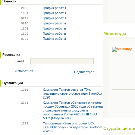
Новости
График работы
20
08
График работы
10
04
График работы
02
12
График работы
08
10
График работы
19
08
Моноподы
График работы
13
06
График работы
07
03
Расссылка
E-mail
Отписаться
Подписаться
Публикации
Компания Tamron отметит 70-ю
10
11
годовщину своего основания 1 ноября
2020
Компания Tamron объявляет о начале
20
01
продаж 30 января 2020 года объектива
с фиксированным фокусным
расстоянием 20mm F/2.8 Di III OSD
M1:2 (Модель F050)
Фотокамера Panasonic Lumix DC-
13
12
LX100M2 получила адаптеры Bluetooth
Студийный св
и Wi-Fi