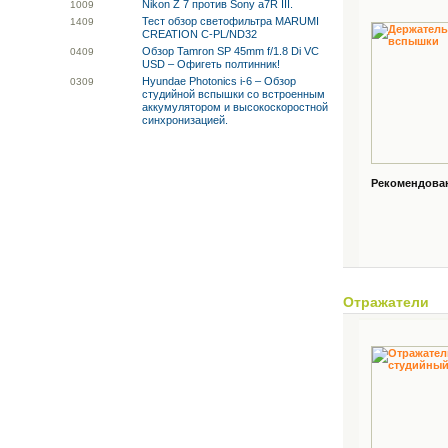
Nikon Z 7 против Sony a7R III.
10
09
Тест обзор светофильтра MARUMI
14
09
CREATION C-PL/ND32
Обзор Tamron SP 45mm f/1.8 Di VC
04
09
USD – Офигеть полтинник!
Hyundae Photonics i-6 – Обзор
03
09
студийной вспышки со встроенным
аккумулятором и высокоскоростной
синхронизацией.
Рекомендованн
Отражатели