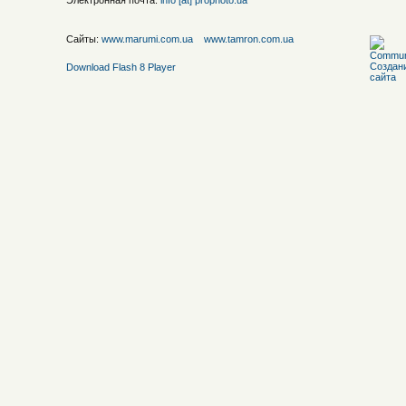
Электронная почта:
info [at] prophoto.ua
Сайты:
www.marumi.com.ua
www.tamron.com.ua
Download Flash 8 Player