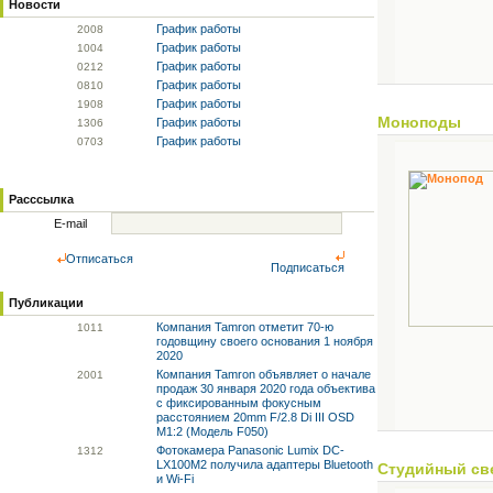
Новости
График работы
20
08
График работы
10
04
График работы
02
12
График работы
08
10
График работы
19
08
Моноподы
График работы
13
06
График работы
07
03
Расссылка
E-mail
Отписаться
Подписаться
Публикации
Компания Tamron отметит 70-ю
10
11
годовщину своего основания 1 ноября
2020
Компания Tamron объявляет о начале
20
01
продаж 30 января 2020 года объектива
с фиксированным фокусным
расстоянием 20mm F/2.8 Di III OSD
M1:2 (Модель F050)
Фотокамера Panasonic Lumix DC-
13
12
LX100M2 получила адаптеры Bluetooth
Студийный св
и Wi-Fi