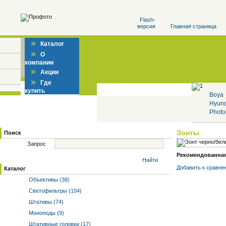
Flash-
версия
Главная страница
»
Каталог
»
О
компании
»
Акции
»
Где
купить
Boya
Hyun
Photo
Зонты
Поиск
Запрос
Рекомендованная 
Найти
Добавить к cравне
Каталог
Объективы (38)
Светофильтры (104)
Штативы (74)
Моноподы (9)
Штативные головки (17)