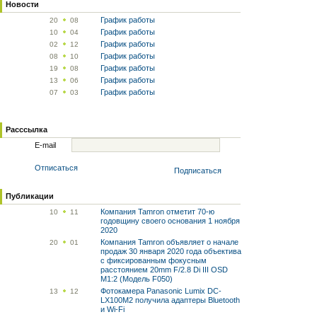
Новости
График работы
20
08
График работы
10
04
График работы
02
12
График работы
08
10
График работы
19
08
График работы
13
06
График работы
07
03
Расссылка
E-mail
Отписаться
Подписаться
Публикации
Компания Tamron отметит 70-ю
10
11
годовщину своего основания 1 ноября
2020
Компания Tamron объявляет о начале
20
01
продаж 30 января 2020 года объектива
с фиксированным фокусным
расстоянием 20mm F/2.8 Di III OSD
M1:2 (Модель F050)
Фотокамера Panasonic Lumix DC-
13
12
LX100M2 получила адаптеры Bluetooth
и Wi-Fi