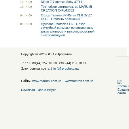
Nikon Z 7 против Sony a7R III.
10
09
Тест обзор светофильтра MARUMI
14
09
CREATION C-PL/ND32
Обзор Tamron SP 45mm f/1.8 Di VC
04
09
USD – Офигеть полтинник!
Hyundae Photonics i-6 – Обзор
03
09
студийной вспышки со встроенным
аккумулятором и высокоскоростной
синхронизацией.
Copyright © 2026 ООО «
Профото
»
Тел.: +380(44) 257-10-10, +380(44) 257-10-11
Электронная почта:
info [at] prophoto.ua
Сайты:
www.marumi.com.ua
www.tamron.com.ua
Download Flash 8 Player