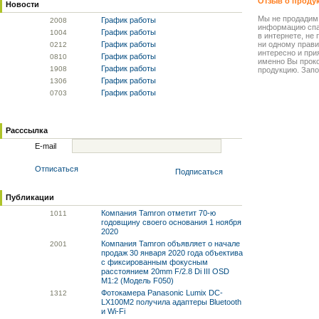
Отзыв о проду
Новости
Мы не продадим
График работы
20
08
информацию спа
График работы
10
04
в интернете, не
График работы
ни одному прави
02
12
интересно и прия
График работы
08
10
именно Вы прок
График работы
19
08
продукцию. Запо
График работы
13
06
График работы
07
03
Расссылка
E-mail
Отписаться
Подписаться
Публикации
Компания Tamron отметит 70-ю
10
11
годовщину своего основания 1 ноября
2020
Компания Tamron объявляет о начале
20
01
продаж 30 января 2020 года объектива
с фиксированным фокусным
расстоянием 20mm F/2.8 Di III OSD
M1:2 (Модель F050)
Фотокамера Panasonic Lumix DC-
13
12
LX100M2 получила адаптеры Bluetooth
и Wi-Fi