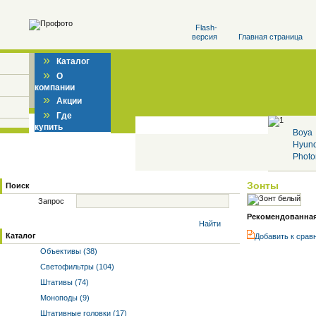
Flash-
версия
Главная страница
»
Каталог
»
О
компании
»
Акции
»
Где
купить
Boya
Hyun
Photo
Зонты
Поиск
Запрос
Рекомендованная 
Найти
Каталог
Добавить к cрав
Объективы (38)
Светофильтры (104)
Штативы (74)
Моноподы (9)
Штативные головки (17)