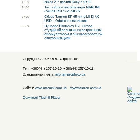
Nikon Z 7 против Sony a7R III.
10
09
Тест обзор светофильтра MARUMI
14
09
CREATION C-PL/ND32
Обзор Tamron SP 45mm f/1.8 Di VC
04
09
USD – Офигеть полтинник!
Hyundae Photonics i-6 – Обзор
03
09
студийной вспышки со встроенным
аккумулятором и высокоскоростной
синхронизацией.
Copyright © 2026 ООО «
Профото
»
Тел.: +380(44) 257-10-10, +380(44) 257-10-11
Электронная почта:
info [at] prophoto.ua
Сайты:
www.marumi.com.ua
www.tamron.com.ua
Download Flash 8 Player