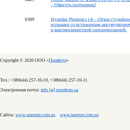
– Офигеть полтинник!
03
09
Hyundae Photonics i-6 – Обзор студийно
вспышки со встроенным аккумуляторо
и высокоскоростной синхронизацией.
Copyright © 2026 ООО «
Профото
»
Тел.: +380(44) 257-10-10, +380(44) 257-10-11
Электронная почта:
info [at] prophoto.ua
Сайты:
www.marumi.com.ua
www.tamron.com.ua