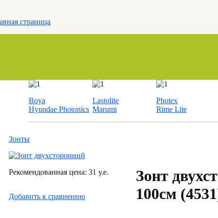
авная страница
Boya
Lastolite
Photex
Hyundae Photonics
Marumi
Rime Lite
Зонты
Зонт двухс
Рекомендованная цена: 31 у.е.
100см (453
Добавить к cравнению