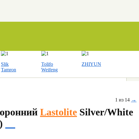
Slik
Tolifo
ZHIYUN
Tamron
Weifeng
→
1 из 14
торонний
Lastolite
Silver/White
1)