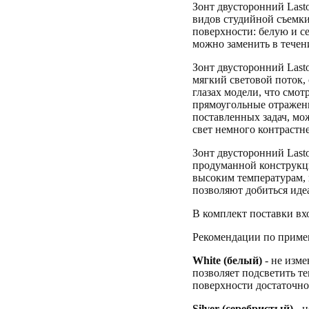
Зонт двусторонний Lasto
видов студийной съемки
поверхности: белую и с
можно заменить в течен
Зонт двусторонний Lastol
мягкий световой поток,
глазах модели, что смот
прямоугольные отражени
поставленных задач, м
свет немного контрастне
Зонт двусторонний Lasto
продуманной конструкци
высоким температурам, 
позволяют добиться иде
В комплект поставки вх
Рекомендации по приме
White (белый)
- не изме
позволяет подсветить т
поверхности достаточно
Silver (серебристый)
- н