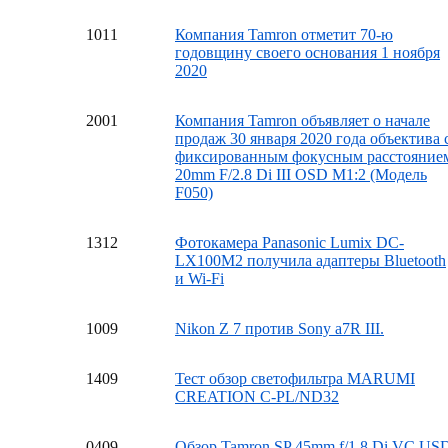
10
11
Компания Tamron отметит 70-ю
годовщину своего основания 1 ноября
2020
20
01
Компания Tamron объявляет о начале
продаж 30 января 2020 года объектива 
фиксированным фокусным расстояние
20mm F/2.8 Di III OSD M1:2 (Модель
F050)
13
12
Фотокамера Panasonic Lumix DC-
LX100M2 получила адаптеры Bluetooth
и Wi-Fi
10
09
Nikon Z 7 против Sony a7R III.
14
09
Тест обзор светофильтра MARUMI
CREATION C-PL/ND32
04
09
Обзор Tamron SP 45mm f/1.8 Di VC US