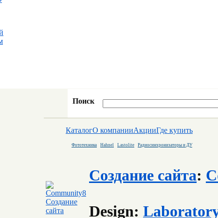
й
м
Поиск
Каталог
О компании
Акции
Где купить
Фототехника
Hahnel
Lastolite
Радиосинхронизаторы и ДУ
Создание сайта
:
C
Design:
Laborator