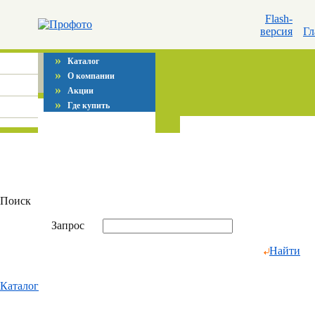
Flash-
версия
Гл
»
Каталог
»
О компании
»
Акции
»
Где купить
Поиск
Запрос
Найти
Каталог