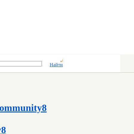
Найти
ommunity8
y8