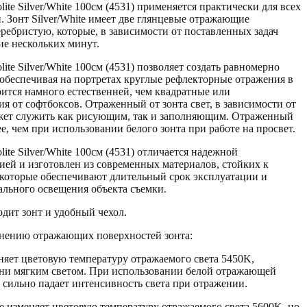
lite Silver/White 100см (4531) применяется практически для всех
. Зонт Silver/White имеет две глянцевые отражающие
еребристую, которые, в зависимости от поставленных задач
ие нескольких минут.
ite Silver/White 100см (4531) позволяет создать равномерно
 обеспечивая на портретах круглые рефлекторные отражения в
рится намного естественней, чем квадратные или
я от софтбоксов. Отраженный от зонта свет, в зависимости от
ожет служить как рисующим, так и заполняющим. Отраженный
е, чем при использовании белого зонта при работе на просвет.
lite Silver/White 100см (4531) отличается надежной
ей и изготовлен из современных материалов, стойких к
которые обеспечивают длительный срок эксплуатации и
ального освещения объекта съемки.
одит зонт и удобный чехол.
нению отражающих поверхностей зонта:
няет цветовую температуру отражаемого света 5450K,
ени мягким светом. При использовании белой отражающей
 сильно падает интенсивность света при отражении.
е изменяет цветовую температуру отражаемого света 5600K, но