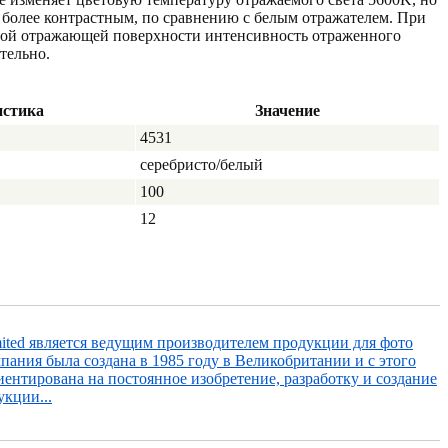
 более контрастным, по сравнению с белым отражателем. При
ной отражающей поверхности интенсивность отраженного
тельно.
истика
Значение
4531
серебристо/белый
100
12
imited является ведущим производителем продукции для фото
пания была создана в 1985 году в Великобритании и с этого
ентирована на постоянное изобретение, разработку и создание
кции...