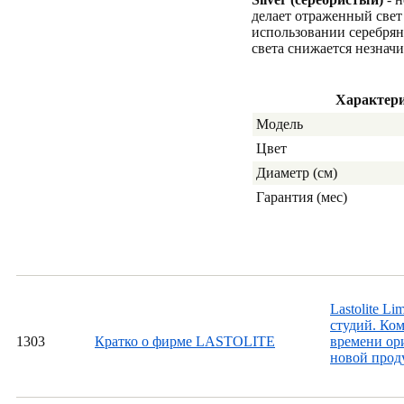
делает отраженный свет
использовании серебря
света снижается незначи
Характер
Модель
Цвет
Диаметр (см)
Гарантия (мес)
Lastolite L
студий. Ком
13
03
Кратко о фирме LASTOLITE
времени ори
новой проду