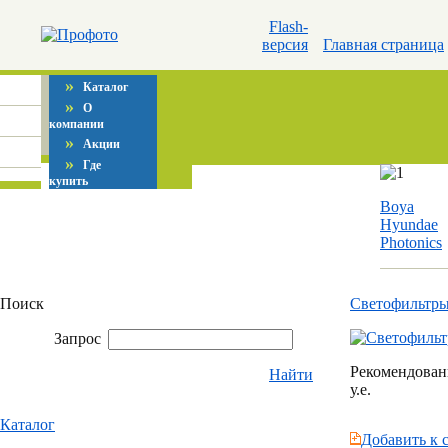
Flash-
версия
Главная страница
»
Каталог
»
О
компании
»
Акции
»
Где
купить
Boya
Hyundae
Photonics
Поиск
Светофильтр
Запрос
Рекомендованн
Найти
у.е.
Каталог
Добавить к 