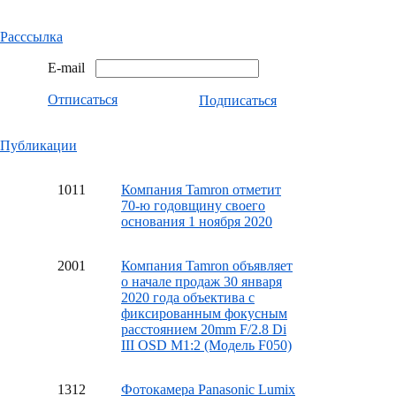
Расссылка
E-mail
Отписаться
Подписаться
Публикации
10
11
Компания Tamron отметит
70-ю годовщину своего
основания 1 ноября 2020
20
01
Компания Tamron объявляет
о начале продаж 30 января
2020 года объектива с
фиксированным фокусным
расстоянием 20mm F/2.8 Di
III OSD M1:2 (Модель F050)
13
12
Фотокамера Panasonic Lumix