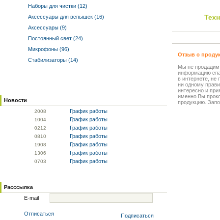
Наборы для чистки (12)
Тех
Аксессуары для вспышек (16)
Аксессуары (9)
Постоянный свет (24)
Микрофоны (96)
Отзыв о проду
Стабилизаторы (14)
Мы не продадим
информацию спа
в интернете, не
ни одному прави
интересно и прия
именно Вы прок
Новости
продукцию. Запо
График работы
20
08
График работы
10
04
График работы
02
12
График работы
08
10
График работы
19
08
График работы
13
06
График работы
07
03
Расссылка
E-mail
Отписаться
Подписаться