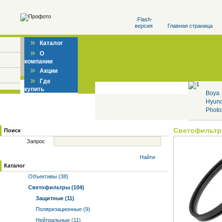
Flash-
версия
Главная страница
»
Каталог
»
О
компании
»
Акции
»
Где
купить
Boya
Hyun
Photo
Светофильт
Поиск
Запрос
Найти
Каталог
Объективы (38)
Светофильтры (104)
Защитные (11)
Поляризационные (9)
Нейтральные (11)