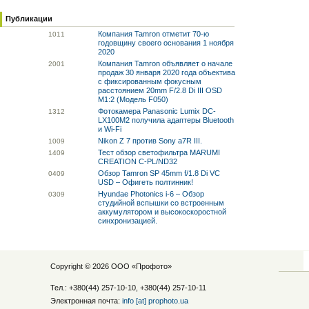
Публикации
Компания Tamron отметит 70-ю
10
11
годовщину своего основания 1 ноября
2020
Компания Tamron объявляет о начале
20
01
продаж 30 января 2020 года объектива
с фиксированным фокусным
расстоянием 20mm F/2.8 Di III OSD
M1:2 (Модель F050)
Фотокамера Panasonic Lumix DC-
13
12
LX100M2 получила адаптеры Bluetooth
и Wi-Fi
Nikon Z 7 против Sony a7R III.
10
09
Тест обзор светофильтра MARUMI
14
09
CREATION C-PL/ND32
Обзор Tamron SP 45mm f/1.8 Di VC
04
09
USD – Офигеть полтинник!
Hyundae Photonics i-6 – Обзор
03
09
студийной вспышки со встроенным
аккумулятором и высокоскоростной
синхронизацией.
Copyright © 2026 ООО «
Профото
»
Тел.: +380(44) 257-10-10, +380(44) 257-10-11
Электронная почта:
info [at] prophoto.ua