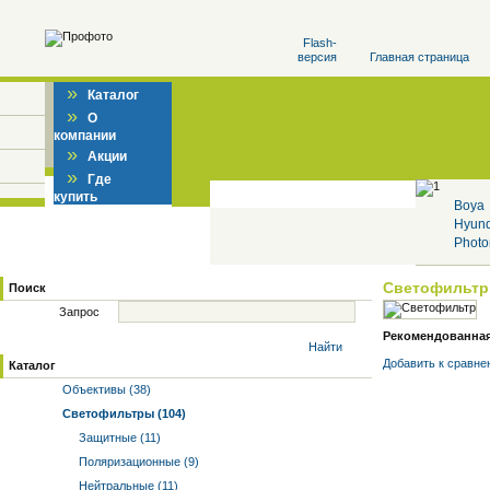
Flash-
версия
Главная страница
»
Каталог
»
О
компании
»
Акции
»
Где
купить
Boya
Hyun
Photo
Светофильт
Поиск
Запрос
Рекомендованная ц
Найти
Добавить к cравне
Каталог
Объективы (38)
Светофильтры (104)
Защитные (11)
Поляризационные (9)
Нейтральные (11)