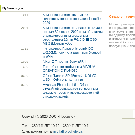
Публикации
Компания Tamron отметит 70-ю
10
11
Отзыв о проду
годовщину своего основания 1 ноября
2020
Мы не продадим
Компания Tamron объявляет о начале
информацию спа
20
01
в интернете, не
продаж 30 января 2020 года объектива
ни одному прави
с фиксированным фокусным
интересно и прия
расстоянием 20mm F/2.8 Di III OSD
именно Вы прок
M1:2 (Модель F050)
продукцию. Запо
Фотокамера Panasonic Lumix DC-
13
12
LX100M2 получила адаптеры Bluetooth
и Wi-Fi
Nikon Z 7 против Sony a7R III.
10
09
Тест обзор светофильтра MARUMI
14
09
CREATION C-PL/ND32
Обзор Tamron SP 45mm f/1.8 Di VC
04
09
USD – Офигеть полтинник!
Hyundae Photonics i-6 – Обзор
03
09
студийной вспышки со встроенным
аккумулятором и высокоскоростной
синхронизацией.
Copyright © 2026 ООО «
Профото
»
Тел.: +380(44) 257-10-10, +380(44) 257-10-11
Электронная почта:
info [at] prophoto.ua