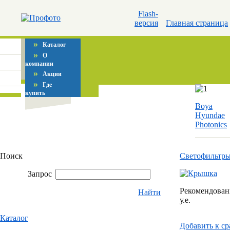
Flash-
версия
Главная страница
»
Каталог
»
О
компании
»
Акции
»
Где
купить
Boya
Hyundae
Photonics
Поиск
Светофильтр
Запрос
Рекомендованн
Найти
у.е.
Каталог
Добавить к c