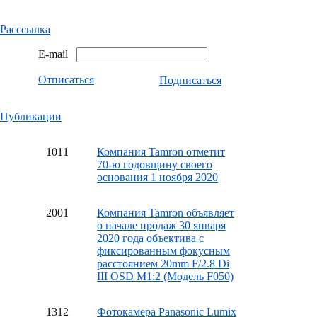
Расссылка
E-mail
Отписаться
Подписаться
Публикации
10
11
Компания Tamron отметит
70-ю годовщину своего
основания 1 ноября 2020
20
01
Компания Tamron объявляет
о начале продаж 30 января
2020 года объектива с
фиксированным фокусным
расстоянием 20mm F/2.8 Di
III OSD M1:2 (Модель F050)
13
12
Фотокамера Panasonic Lumix