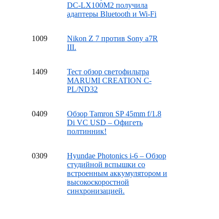
DC-LX100M2 получила
адаптеры Bluetooth и Wi-Fi
10
09
Nikon Z 7 против Sony a7R
III.
14
09
Тест обзор светофильтра
MARUMI CREATION C-
PL/ND32
04
09
Обзор Tamron SP 45mm f/1.8
Di VC USD – Офигеть
полтинник!
03
09
Hyundae Photonics i-6 – Обзор
студийной вспышки со
встроенным аккумулятором и
высокоскоростной
синхронизацией.