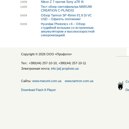
Nikon Z 7 против Sony a7R III.
10
09
Тест обзор светофильтра MARUMI
14
09
CREATION C-PL/ND32
Обзор Tamron SP 45mm f/1.8 Di VC
04
09
USD – Офигеть полтинник!
Hyundae Photonics i-6 – Обзор
03
09
студийной вспышки со встроенным
аккумулятором и высокоскоростной
синхронизацией.
Copyright © 2026 ООО «
Профото
»
Тел.: +380(44) 257-10-10, +380(44) 257-10-11
Электронная почта:
info [at] prophoto.ua
Сайты:
www.marumi.com.ua
www.tamron.com.ua
Со
Download Flash 8 Player
De