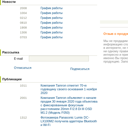
Новости
График работы
20
08
График работы
10
04
График работы
02
12
График работы
08
10
График работы
19
08
График работы
13
06
Отзыв о проду
График работы
07
03
Мы не продадим
информацию спа
в интернете, не
ни одному прави
Расссылка
интересно и прия
именно Вы прок
E-mail
продукцию. Запо
Отписаться
Подписаться
Публикации
Компания Tamron отметит 70-ю
10
11
годовщину своего основания 1 ноября
2020
Компания Tamron объявляет о начале
20
01
продаж 30 января 2020 года объектива
с фиксированным фокусным
расстоянием 20mm F/2.8 Di III OSD
M1:2 (Модель F050)
Фотокамера Panasonic Lumix DC-
13
12
LX100M2 получила адаптеры Bluetooth
и Wi-Fi