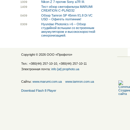
Nikon Z 7 против Sony a7R III.
10
09
Тест обзор светофильтра MARUMI
14
09
CREATION C-PL/ND32
Обзор Tamron SP 45mm f/1.8 Di VC
04
09
USD – Офигеть полтинник!
Hyundae Photonics i-6 – Обзор
03
09
студийной вспышки со встроенным
аккумулятором и высокоскоростной
синхронизацией.
Copyright © 2026 ООО «
Профото
»
Тел.: +380(44) 257-10-10, +380(44) 257-10-11
Электронная почта:
info [at] prophoto.ua
Сайты:
www.marumi.com.ua
www.tamron.com.ua
Download Flash 8 Player