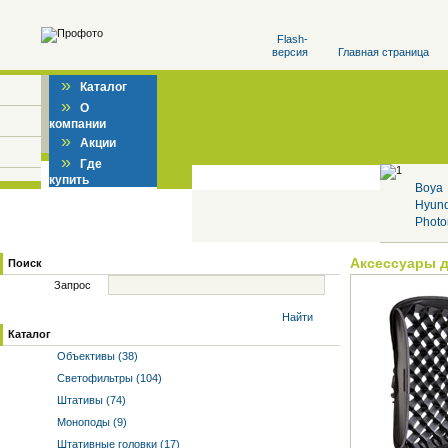
Flash-
версия
Главная страница
»
Каталог
»
О
компании
»
Акции
»
Где
купить
Boya
Hyun
Photo
Аксессуары 
Поиск
Запрос
Найти
Каталог
Объективы (38)
Светофильтры (104)
Штативы (74)
Моноподы (9)
Штативные головки (17)