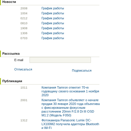
Новости
График работы
20
08
График работы
10
04
График работы
02
12
График работы
08
10
График работы
19
08
График работы
13
06
График работы
07
03
Расссылка
E-mail
Отписаться
Подписаться
Публикации
Компания Tamron отметит 70-ю
10
11
годовщину своего основания 1 ноября
2020
Компания Tamron объявляет о начале
20
01
продаж 30 января 2020 года объектива
с фиксированным фокусным
расстоянием 20mm F/2.8 Di III OSD
M1:2 (Модель F050)
Фотокамера Panasonic Lumix DC-
13
12
LX100M2 получила адаптеры Bluetooth
и Wi-Fi