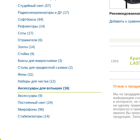
Студийный свет (57)
Радиосинхронизаторы и ДУ (17)
Рекомендованная 
Софтбоксы (64)
Добавить к cравне
Рефлекторы (14)
Соты (17)
Отражатели (6)
Зонты (14)
Стойки (9)
Кра
Боксы для макросъемки (3)
13
03
LAS
Столы для предметной съемки (2)
Фоны (11)
Наборы для чистки (12)
Отзыв о проду
Аксессуары для вспышек (16)
Мы не продадим
Аксессуары (9)
информацию спа
в интернете, не
Постоянный свет (24)
ни одному прави
интересно и прия
Микрофоны (96)
именно Вы прок
Стабилизаторы (14)
продукцию. Запо