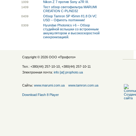
Nikon Z 7 против Sony a7R III.
10
09
Тест обзор светофильтра MARUMI
14
09
CREATION C-PL/ND32
Обзор Tamron SP 45mm f/1.8 Di VC
04
09
USD – Офигеть полтинник!
Hyundae Photonics i-6 – Обзор
03
09
студийной вспышки со встроенным
аккумулятором и высокоскоростной
синхронизацией.
Copyright © 2026 ООО «
Профото
»
Тел.: +380(44) 257-10-10, +380(44) 257-10-11
Электронная почта:
info [at] prophoto.ua
Сайты:
www.marumi.com.ua
www.tamron.com.ua
Download Flash 8 Player