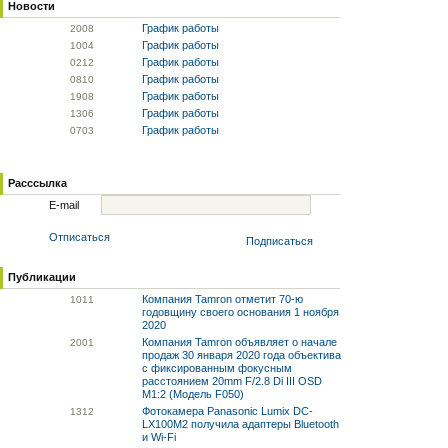
Новости
График работы
20
08
График работы
10
04
График работы
02
12
График работы
08
10
График работы
19
08
График работы
13
06
График работы
07
03
Расссылка
E-mail
Отписаться
Подписаться
Публикации
Компания Tamron отметит 70-ю
10
11
годовщину своего основания 1 ноября
2020
Компания Tamron объявляет о начале
20
01
продаж 30 января 2020 года объектива
с фиксированным фокусным
расстоянием 20mm F/2.8 Di III OSD
M1:2 (Модель F050)
Фотокамера Panasonic Lumix DC-
13
12
LX100M2 получила адаптеры Bluetooth
и Wi-Fi