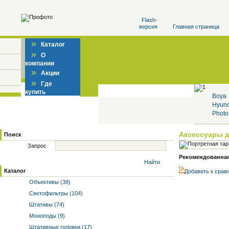
Flash-
версия
Главная страница
»
Каталог
»
О
компании
»
Акции
»
Где
купить
Boya
Hyun
Photo
Аксессуары 
Поиск
Запрос
Рекомендованная 
Найти
Каталог
Добавить к cрав
Объективы (38)
Светофильтры (104)
Штативы (74)
Моноподы (9)
Штативные головки (17)