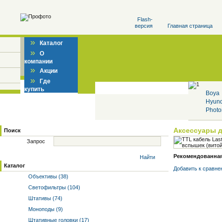
Flash-
версия
Главная страница
»
Каталог
»
О
компании
»
Акции
»
Где
купить
Boya
Hyun
Photo
Аксессуары 
Поиск
Запрос
Рекомендованная 
Найти
Каталог
Добавить к cравне
Объективы (38)
Светофильтры (104)
Штативы (74)
Моноподы (9)
Штативные головки (17)