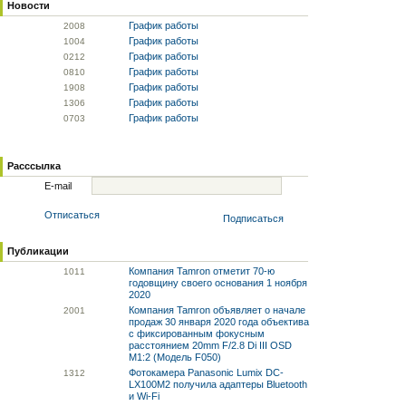
Новости
График работы
20
08
График работы
10
04
График работы
02
12
График работы
08
10
График работы
19
08
График работы
13
06
График работы
07
03
Расссылка
E-mail
Отписаться
Подписаться
Публикации
Компания Tamron отметит 70-ю
10
11
годовщину своего основания 1 ноября
2020
Компания Tamron объявляет о начале
20
01
продаж 30 января 2020 года объектива
с фиксированным фокусным
расстоянием 20mm F/2.8 Di III OSD
M1:2 (Модель F050)
Фотокамера Panasonic Lumix DC-
13
12
LX100M2 получила адаптеры Bluetooth
и Wi-Fi