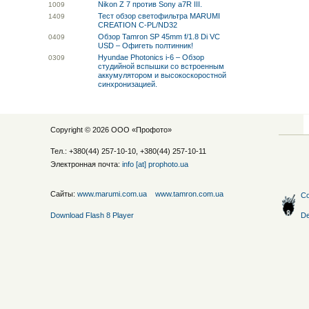
Nikon Z 7 против Sony a7R III.
10
09
Тест обзор светофильтра MARUMI
14
09
CREATION C-PL/ND32
Обзор Tamron SP 45mm f/1.8 Di VC
04
09
USD – Офигеть полтинник!
Hyundae Photonics i-6 – Обзор
03
09
студийной вспышки со встроенным
аккумулятором и высокоскоростной
синхронизацией.
Copyright © 2026 ООО «
Профото
»
Тел.: +380(44) 257-10-10, +380(44) 257-10-11
Электронная почта:
info [at] prophoto.ua
Сайты:
www.marumi.com.ua
www.tamron.com.ua
Со
Download Flash 8 Player
De