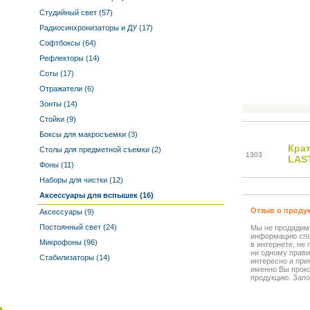
Студийный свет (57)
Радиосинхронизаторы и ДУ (17)
Софтбоксы (64)
Рефлекторы (14)
Соты (17)
Отражатели (6)
Зонты (14)
Стойки (9)
Боксы для макросъемки (3)
Кра
Столы для предметной съемки (2)
13
03
LAS
Фоны (11)
Наборы для чистки (12)
Аксессуары для вспышек (16)
Отзыв о проду
Аксессуары (9)
Постоянный свет (24)
Мы не продадим
информацию спа
Микрофоны (96)
в интернете, не
ни одному прави
Стабилизаторы (14)
интересно и прия
именно Вы прок
продукцию. Запо