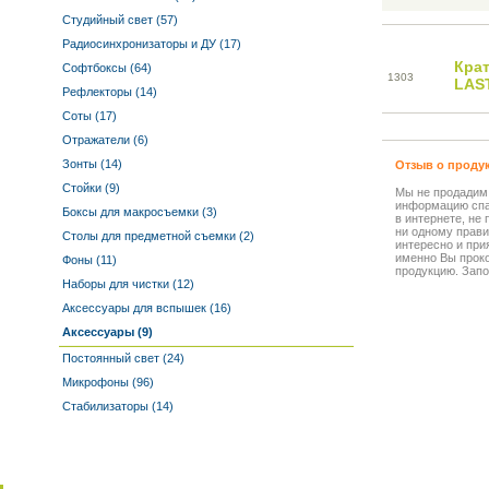
Студийный свет (57)
Радиосинхронизаторы и ДУ (17)
Кра
Софтбоксы (64)
13
03
LAS
Рефлекторы (14)
Соты (17)
Отражатели (6)
Зонты (14)
Отзыв о проду
Стойки (9)
Мы не продадим
информацию спа
Боксы для макросъемки (3)
в интернете, не
ни одному прави
Столы для предметной съемки (2)
интересно и прия
именно Вы прок
Фоны (11)
продукцию. Запо
Наборы для чистки (12)
Аксессуары для вспышек (16)
Аксессуары (9)
Постоянный свет (24)
Микрофоны (96)
Стабилизаторы (14)