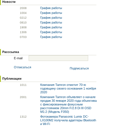
Новости
График работы
20
08
График работы
10
04
График работы
02
12
График работы
08
10
График работы
19
08
График работы
13
06
График работы
07
03
Расссылка
E-mail
Отписаться
Подписаться
Публикации
Компания Tamron отметит 70-ю
10
11
годовщину своего основания 1 ноября
2020
Компания Tamron объявляет о начале
20
01
продаж 30 января 2020 года объектива
с фиксированным фокусным
расстоянием 20mm F/2.8 Di III OSD
M1:2 (Модель F050)
Фотокамера Panasonic Lumix DC-
13
12
LX100M2 получила адаптеры Bluetooth
и Wi-Fi