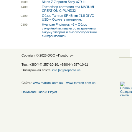
Nikon Z 7 против Sony a7R III.
10
09
Тест обзор светофильтра MARUMI
14
09
CREATION C-PL/ND32
Обзор Tamron SP 45mm f/1.8 Di VC
04
09
USD – Офигеть полтинник!
Hyundae Photonics i-6 – Обзор
03
09
студийной вспышки со встроенным
аккумулятором и высокоскоростной
синхронизацией.
Copyright © 2026 ООО «
Профото
»
Тел.: +380(44) 257-10-10, +380(44) 257-10-11
Электронная почта:
info [at] prophoto.ua
Сайты:
www.marumi.com.ua
www.tamron.com.ua
Download Flash 8 Player