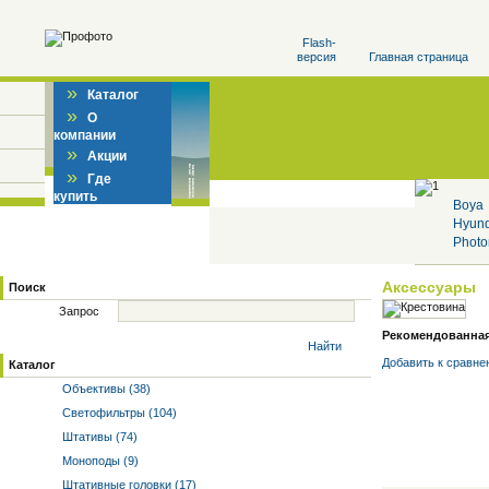
Flash-
версия
Главная страница
»
Каталог
»
О
компании
»
Акции
»
Где
купить
Boya
Hyun
Photo
Аксессуары
Поиск
Запрос
Рекомендованная 
Найти
Добавить к cравне
Каталог
Объективы (38)
Светофильтры (104)
Штативы (74)
Моноподы (9)
Штативные головки (17)