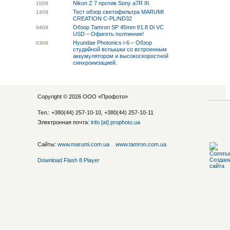
Nikon Z 7 против Sony a7R III.
10
09
Тест обзор светофильтра MARUMI
14
09
CREATION C-PL/ND32
Обзор Tamron SP 45mm f/1.8 Di VC
04
09
USD – Офигеть полтинник!
Hyundae Photonics i-6 – Обзор
03
09
студийной вспышки со встроенным
аккумулятором и высокоскоростной
синхронизацией.
Copyright © 2026 ООО «
Профото
»
Тел.: +380(44) 257-10-10, +380(44) 257-10-11
Электронная почта:
info [at] prophoto.ua
Сайты:
www.marumi.com.ua
www.tamron.com.ua
Download Flash 8 Player