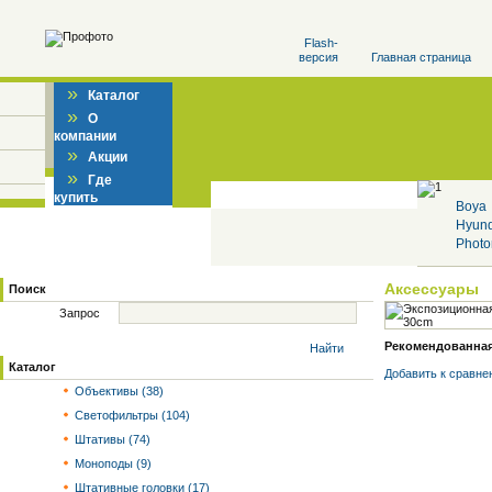
Flash-
версия
Главная страница
»
Каталог
»
О
компании
»
Акции
»
Где
купить
Boya
Hyun
Photo
Аксессуары
Поиск
Запрос
Рекомендованная 
Найти
Каталог
Добавить к cравне
Объективы (38)
Светофильтры (104)
Штативы (74)
Моноподы (9)
Штативные головки (17)