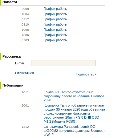
Новости
График работы
20
08
График работы
10
04
График работы
02
12
График работы
08
10
График работы
19
08
График работы
13
06
График работы
07
03
Расссылка
E-mail
Отписаться
Подписаться
Публикации
Компания Tamron отметит 70-ю
10
11
годовщину своего основания 1 ноября
2020
Компания Tamron объявляет о начале
20
01
продаж 30 января 2020 года объектива
с фиксированным фокусным
расстоянием 20mm F/2.8 Di III OSD
M1:2 (Модель F050)
Фотокамера Panasonic Lumix DC-
13
12
LX100M2 получила адаптеры Bluetooth
и Wi-Fi