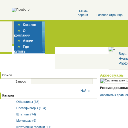
Flash-
версия
Главная страница
»
Каталог
»
О
компании
»
Акции
»
Где
купить
Boya
Hyun
Photo
Аксессуары
Поиск
Запрос
Рекомендованная 
Найти
Добавить к cравне
Каталог
Объективы (38)
Светофильтры (104)
Штативы (74)
Моноподы (9)
Штативные головки (17)