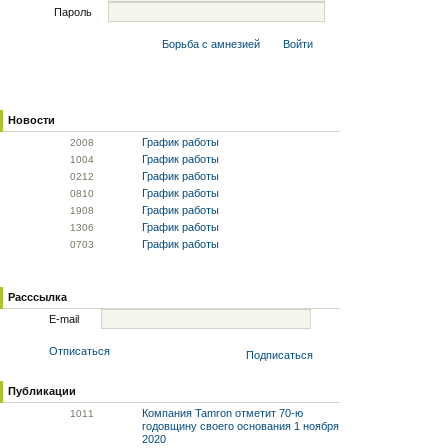
Пароль
Борьба с амнезией
Войти
Новости
График работы
20
08
График работы
10
04
График работы
02
12
График работы
08
10
График работы
19
08
График работы
13
06
График работы
07
03
Расссылка
E-mail
Отписаться
Подписаться
Публикации
Компания Tamron отметит 70-ю
10
11
годовщину своего основания 1 ноября
2020