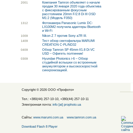
Компания Tamron объявляет о начале
20
01
продаж 30 января 2020 года объектива
с фиксированным фокусным
расстоянием 20mm F/2.8 Di III OSD
M1:2 (Модель F050)
Фотокамера Panasonic Lumix DC-
13
12
LX100M2 получила адаптеры Bluetooth
и Wi-Fi
Nikon Z 7 против Sony a7R III.
10
09
Тест обзор светофильтра MARUMI
14
09
CREATION C-PL/ND32
Обзор Tamron SP 45mm f/1.8 Di VC
04
09
USD – Офигеть полтинник!
Hyundae Photonics i-6 – Обзор
03
09
студийной вспышки со встроенным
аккумулятором и высокоскоростной
синхронизацией.
Copyright © 2026 ООО «
Профото
»
Тел.: +380(44) 257-10-10, +380(44) 257-10-11
Электронная почта:
info [at] prophoto.ua
Сайты:
www.marumi.com.ua
www.tamron.com.ua
Download Flash 8 Player