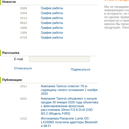
Новости
Мы не продадим
График работы
20
08
информацию спа
График работы
10
04
в интернете, не
ни одному прави
График работы
02
12
интересно и прия
График работы
08
10
именно Вы прок
продукцию. Запо
График работы
19
08
График работы
13
06
График работы
07
03
Расссылка
E-mail
Отписаться
Подписаться
Публикации
Компания Tamron отметит 70-ю
10
11
годовщину своего основания 1 ноября
2020
Компания Tamron объявляет о начале
20
01
продаж 30 января 2020 года объектива
с фиксированным фокусным
расстоянием 20mm F/2.8 Di III OSD
M1:2 (Модель F050)
Фотокамера Panasonic Lumix DC-
13
12
LX100M2 получила адаптеры Bluetooth
и Wi-Fi