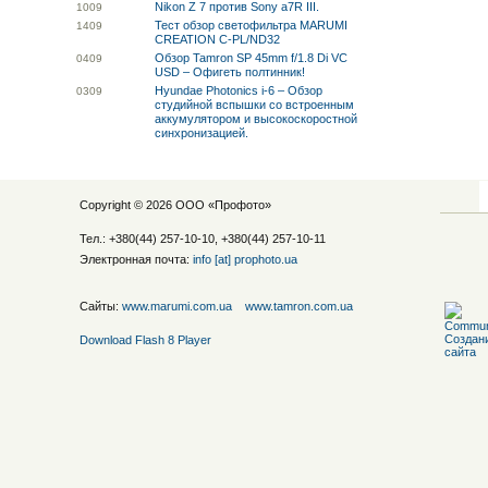
Nikon Z 7 против Sony a7R III.
10
09
Тест обзор светофильтра MARUMI
14
09
CREATION C-PL/ND32
Обзор Tamron SP 45mm f/1.8 Di VC
04
09
USD – Офигеть полтинник!
Hyundae Photonics i-6 – Обзор
03
09
студийной вспышки со встроенным
аккумулятором и высокоскоростной
синхронизацией.
Copyright © 2026 ООО «
Профото
»
Тел.: +380(44) 257-10-10, +380(44) 257-10-11
Электронная почта:
info [at] prophoto.ua
Сайты:
www.marumi.com.ua
www.tamron.com.ua
Download Flash 8 Player