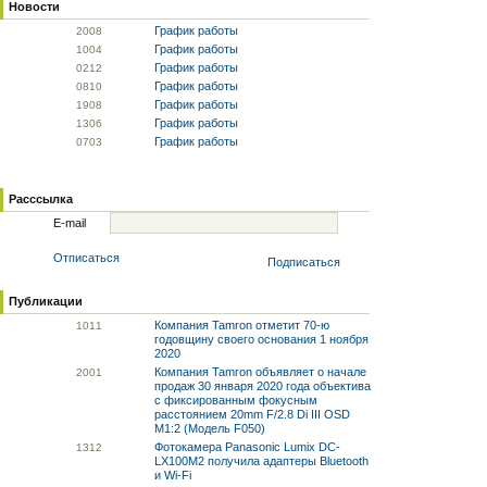
Новости
График работы
20
08
График работы
10
04
График работы
02
12
График работы
08
10
График работы
19
08
График работы
13
06
График работы
07
03
Расссылка
E-mail
Отписаться
Подписаться
Публикации
Компания Tamron отметит 70-ю
10
11
годовщину своего основания 1 ноября
2020
Компания Tamron объявляет о начале
20
01
продаж 30 января 2020 года объектива
с фиксированным фокусным
расстоянием 20mm F/2.8 Di III OSD
M1:2 (Модель F050)
Фотокамера Panasonic Lumix DC-
13
12
LX100M2 получила адаптеры Bluetooth
и Wi-Fi