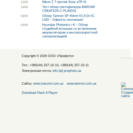
Nikon Z 7 против Sony a7R III.
10
09
Тест обзор светофильтра MARUMI
14
09
CREATION C-PL/ND32
Обзор Tamron SP 45mm f/1.8 Di VC
04
09
USD – Офигеть полтинник!
Hyundae Photonics i-6 – Обзор
03
09
студийной вспышки со встроенным
аккумулятором и высокоскоростной
синхронизацией.
Copyright © 2026 ООО «
Профото
»
Тел.: +380(44) 257-10-10, +380(44) 257-10-11
Электронная почта:
info [at] prophoto.ua
Сайты:
www.marumi.com.ua
www.tamron.com.ua
Download Flash 8 Player