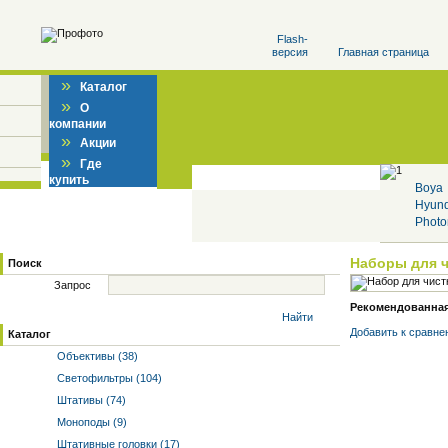
Flash-
версия
Главная страница
»
Каталог
»
О
компании
»
Акции
»
Где
купить
Boya
Hyun
Photo
Наборы для 
Поиск
Запрос
Рекомендованная 
Найти
Добавить к cравне
Каталог
Объективы (38)
Светофильтры (104)
Штативы (74)
Моноподы (9)
Штативные головки (17)