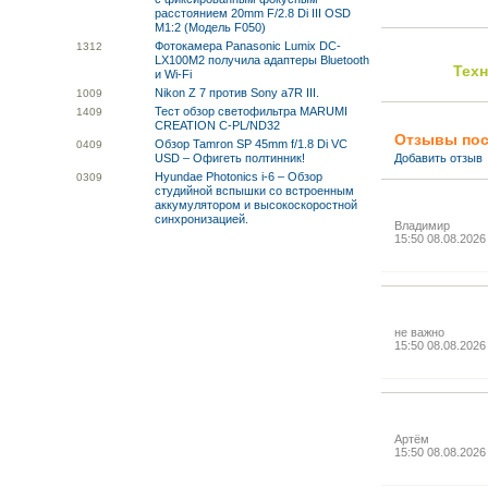
расстоянием 20mm F/2.8 Di III OSD
M1:2 (Модель F050)
Фотокамера Panasonic Lumix DC-
13
12
LX100M2 получила адаптеры Bluetooth
Тех
и Wi-Fi
Nikon Z 7 против Sony a7R III.
10
09
Тест обзор светофильтра MARUMI
14
09
CREATION C-PL/ND32
Отзывы пос
Обзор Tamron SP 45mm f/1.8 Di VC
04
09
USD – Офигеть полтинник!
Добавить отзыв
Hyundae Photonics i-6 – Обзор
03
09
студийной вспышки со встроенным
аккумулятором и высокоскоростной
синхронизацией.
Владимир
15:50 08.08.2026
не важно
15:50 08.08.2026
Артём
15:50 08.08.2026