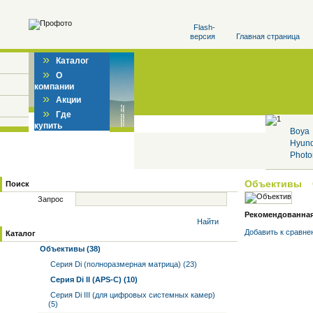
Flash-
версия
Главная страница
»
Каталог
»
О
компании
»
Акции
»
Где
купить
Boya
Hyun
Photo
Объективы
Поиск
Запрос
Рекомендованная ц
Найти
Добавить к cравне
Каталог
Объективы (38)
Серия Di (полноразмерная матрица) (23)
Серия Di II (APS-C) (10)
Серия Di III (для цифровых системных камер)
(5)