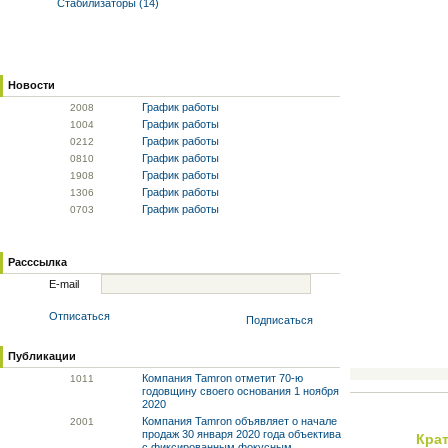
Стабилизаторы (14)
Новости
График работы
20
08
График работы
10
04
График работы
02
12
График работы
08
10
График работы
19
08
График работы
13
06
График работы
07
03
Расссылка
E-mail
Отписаться
Подписаться
Публикации
Компания Tamron отметит 70-ю
10
11
годовщину своего основания 1 ноября
2020
Компания Tamron объявляет о начале
20
01
продаж 30 января 2020 года объектива
Кра
с фиксированным фокусным