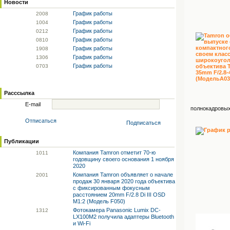
Новости
График работы
20
08
График работы
10
04
График работы
02
12
График работы
08
10
График работы
19
08
График работы
13
06
График работы
07
03
Расссылка
E-mail
полнокадровых
Отписаться
Подписаться
Публикации
Компания Tamron отметит 70-ю
10
11
годовщину своего основания 1 ноября
2020
Компания Tamron объявляет о начале
20
01
продаж 30 января 2020 года объектива
с фиксированным фокусным
расстоянием 20mm F/2.8 Di III OSD
M1:2 (Модель F050)
Фотокамера Panasonic Lumix DC-
13
12
LX100M2 получила адаптеры Bluetooth
и Wi-Fi