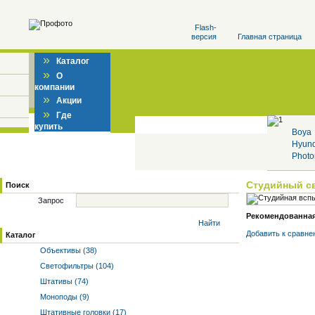
Flash-
версия
Главная страница
»
Каталог
»
О
компании
»
Акции
»
Где
купить
Boya
Hyun
Photo
Студийный с
Поиск
Запрос
Рекомендованная 
Найти
Добавить к cравне
Каталог
Объективы (38)
Светофильтры (104)
Штативы (74)
Моноподы (9)
Штативные головки (17)