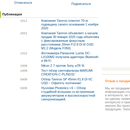
Отписаться
Подписаться
Публикации
Компания Tamron отметит 70-ю
10
11
годовщину своего основания 1 ноября
2020
Компания Tamron объявляет о начале
20
01
продаж 30 января 2020 года объектива
с фиксированным фокусным
расстоянием 20mm F/2.8 Di III OSD
M1:2 (Модель F050)
Фотокамера Panasonic Lumix DC-
13
12
LX100M2 получила адаптеры Bluetooth
и Wi-Fi
Nikon Z 7 против Sony a7R III.
10
09
Тест обзор светофильтра MARUMI
14
09
CREATION C-PL/ND32
Обзор Tamron SP 45mm f/1.8 Di VC
04
09
Отзыв о проду
USD – Офигеть полтинник!
Hyundae Photonics i-6 – Обзор
03
09
Мы не продадим
студийной вспышки со встроенным
информацию спа
в интернете, не
аккумулятором и высокоскоростной
ни одному прави
синхронизацией.
интересно и прия
именно Вы прок
продукцию. Запо