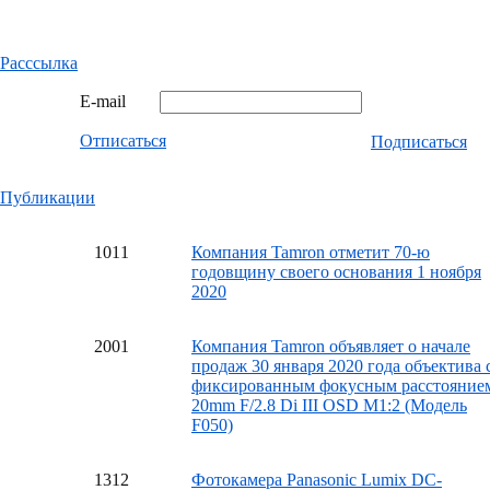
Расссылка
E-mail
Отписаться
Подписаться
Публикации
10
11
Компания Tamron отметит 70-ю
годовщину своего основания 1 ноября
2020
20
01
Компания Tamron объявляет о начале
продаж 30 января 2020 года объектива 
фиксированным фокусным расстояние
20mm F/2.8 Di III OSD M1:2 (Модель
F050)
13
12
Фотокамера Panasonic Lumix DC-