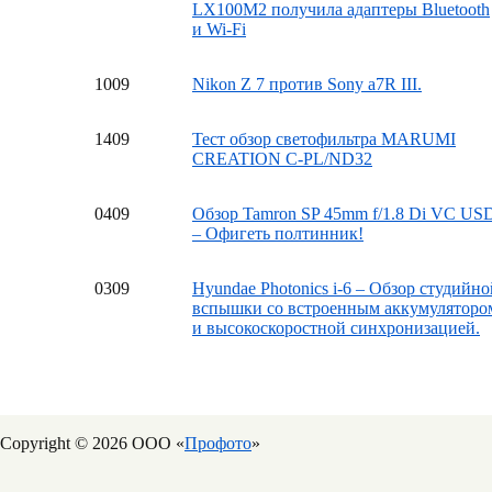
LX100M2 получила адаптеры Bluetooth
и Wi-Fi
10
09
Nikon Z 7 против Sony a7R III.
14
09
Тест обзор светофильтра MARUMI
CREATION C-PL/ND32
04
09
Обзор Tamron SP 45mm f/1.8 Di VC US
– Офигеть полтинник!
03
09
Hyundae Photonics i-6 – Обзор студийно
вспышки со встроенным аккумуляторо
и высокоскоростной синхронизацией.
Copyright © 2026 ООО «
Профото
»