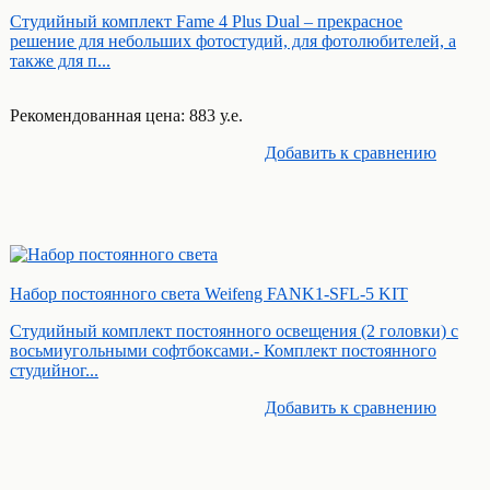
Студийный комплект Fame 4 Plus Dual – прекрасное
решение для небольших фотостудий, для фотолюбителей, а
также для п...
Рекомендованная цена: 883 у.е.
Добавить к cравнению
Набор постоянного света Weifeng FANK1-SFL-5 KIT
Студийный комплект постоянного освещения (2 головки) с
восьмиугольными софтбоксами.- Комплект постоянного
студийног...
Добавить к cравнению