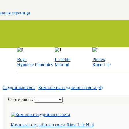
авная страница
Boya
Lastolite
Photex
Hyundae Photonics
Marumi
Rime Lite
Студийный свет
|
Комплекты студийного света (4)
Сортировка:
Комплект студийного света Rime Lite Ni.4