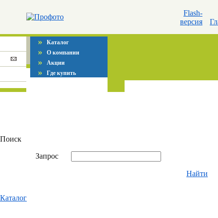
Flash-
версия
Гл
»
Каталог
»
О компании
»
Акции
»
Где купить
Поиск
Запрос
Найти
Каталог