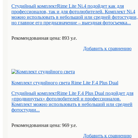
Студийный комплектRime Lite Ni.4 подойдет как для
профессионалов, так и для фотолюбителей. Комплект Ni.4
можно использовать в небольшой или средней фотостудии,
но главное его предназначение – выездная фотосъемка...
Рекомендованная цена: 893 у.е.
Добавить к cравнению
Комплект студийного света Rime Lite F.4 Plus Dual
Студийный комплектRime Lite F.4 Plus Dual подойдет для
«продвинутых» фотолюбителей и профессионалов.
Комплект можно использовать в небольшой или средней
фотостудии...
Рекомендованная цена: 969 у.е.
Добавить к cравнению