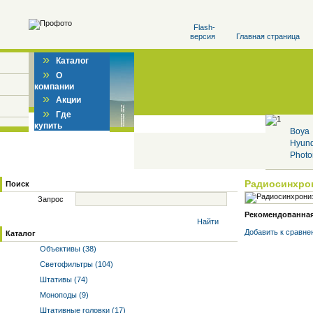
Flash-
версия
Главная страница
»
Каталог
»
О
компании
»
Акции
»
Где
купить
Boya
Hyun
Photo
Радиосинхро
Поиск
Запрос
Рекомендованная 
Найти
Добавить к cравне
Каталог
Объективы (38)
Светофильтры (104)
Штативы (74)
Моноподы (9)
Штативные головки (17)