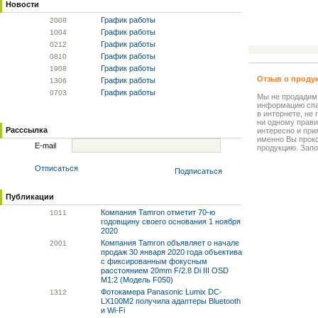
Новости
График работы
20
08
График работы
10
04
График работы
02
12
График работы
08
10
График работы
19
08
Отзыв о проду
График работы
13
06
График работы
07
03
Мы не продадим
информацию спа
в интернете, не
ни одному прави
Расссылка
интересно и прия
именно Вы прок
E-mail
продукцию. Запо
Отписаться
Подписаться
Публикации
Компания Tamron отметит 70-ю
10
11
годовщину своего основания 1 ноября
2020
Компания Tamron объявляет о начале
20
01
продаж 30 января 2020 года объектива
с фиксированным фокусным
расстоянием 20mm F/2.8 Di III OSD
M1:2 (Модель F050)
Фотокамера Panasonic Lumix DC-
13
12
LX100M2 получила адаптеры Bluetooth
и Wi-Fi