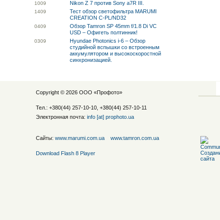
Nikon Z 7 против Sony a7R III.
10
09
Тест обзор светофильтра MARUMI
14
09
CREATION C-PL/ND32
Обзор Tamron SP 45mm f/1.8 Di VC
04
09
USD – Офигеть полтинник!
Hyundae Photonics i-6 – Обзор
03
09
студийной вспышки со встроенным
аккумулятором и высокоскоростной
синхронизацией.
Copyright © 2026 ООО «
Профото
»
Тел.: +380(44) 257-10-10, +380(44) 257-10-11
Электронная почта:
info [at] prophoto.ua
Сайты:
www.marumi.com.ua
www.tamron.com.ua
Download Flash 8 Player