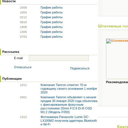
Новости
График работы
20
08
График работы
10
04
График работы
02
12
График работы
08
10
Штативные го
График работы
19
08
График работы
13
06
График работы
07
03
Расссылка
E-mail
Отписаться
Подписаться
Публикации
Рекомендованн
Компания Tamron отметит 70-ю
10
11
годовщину своего основания 1 ноября
2020
Компания Tamron объявляет о начале
20
01
продаж 30 января 2020 года объектива
с фиксированным фокусным
расстоянием 20mm F/2.8 Di III OSD
M1:2 (Модель F050)
Фотокамера Panasonic Lumix DC-
13
12
LX100M2 получила адаптеры Bluetooth
и Wi-Fi
Крат