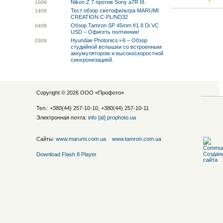
Nikon Z 7 против Sony a7R III.
10
09
Тест обзор светофильтра MARUMI
14
09
CREATION C-PL/ND32
Обзор Tamron SP 45mm f/1.8 Di VC
04
09
USD – Офигеть полтинник!
Hyundae Photonics i-6 – Обзор
03
09
студийной вспышки со встроенным
аккумулятором и высокоскоростной
синхронизацией.
Copyright © 2026 ООО «
Профото
»
Тел.: +380(44) 257-10-10, +380(44) 257-10-11
Электронная почта:
info [at] prophoto.ua
Сайты:
www.marumi.com.ua
www.tamron.com.ua
Download Flash 8 Player