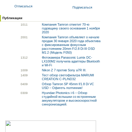
Отписаться
Подписаться
Публикации
Компания Tamron отметит 70-ю
10
11
годовщину своего основания 1 ноября
2020
Компания Tamron объявляет о начале
20
01
продаж 30 января 2020 года объектива
с фиксированным фокусным
расстоянием 20mm F/2.8 Di III OSD
M1:2 (Модель F050)
Фотокамера Panasonic Lumix DC-
13
12
LX100M2 получила адаптеры Bluetooth
и Wi-Fi
Nikon Z 7 против Sony a7R III.
10
09
Тест обзор светофильтра MARUMI
14
09
CREATION C-PL/ND32
Обзор Tamron SP 45mm f/1.8 Di VC
04
09
USD – Офигеть полтинник!
Hyundae Photonics i-6 – Обзор
03
09
студийной вспышки со встроенным
аккумулятором и высокоскоростной
синхронизацией.