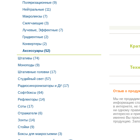
Поляризационные (9)
Нейтральные (11)
Макролинзы (7)
Смягчающие (3)
Лучевые, Эффектные (7)
Градиентные (2)
Конвертеры (2)
Кра
Аксессуары (52)
Штативы (74)
Моноподы (9)
Тех
Штативные головки (17)
Студийный свет (57)
Радиосинхронизаторы и ДУ (17)
Отзыв о проду
Софтбоксы (64)
Мы не продадим
Рефлекторы (14)
информацию спа
Соты (17)
в интернете, не
ни одному прави
Отражатели (6)
интересно и прия
именно Вы прок
Зонты (14)
продукцию. Запо
Стойки (9)
Боксы для макросъемки (3)