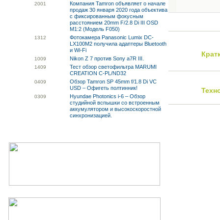
Компания Tamron объявляет о начале
20
01
продаж 30 января 2020 года объектива
с фиксированным фокусным
расстоянием 20mm F/2.8 Di III OSD
M1:2 (Модель F050)
Фотокамера Panasonic Lumix DC-
13
12
LX100M2 получила адаптеры Bluetooth
и Wi-Fi
Крат
Nikon Z 7 против Sony a7R III.
10
09
Тест обзор светофильтра MARUMI
14
09
CREATION C-PL/ND32
Обзор Tamron SP 45mm f/1.8 Di VC
04
09
USD – Офигеть полтинник!
Техн
Hyundae Photonics i-6 – Обзор
03
09
студийной вспышки со встроенным
аккумулятором и высокоскоростной
синхронизацией.