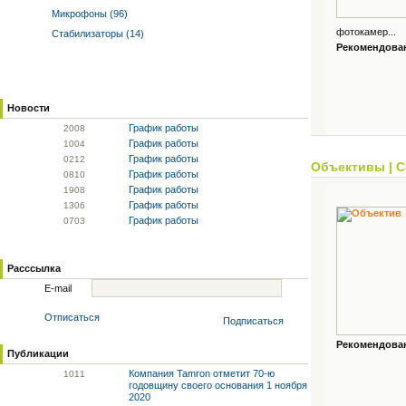
Микрофоны (96)
фотокамер...
Стабилизаторы (14)
Рекомендованн
Новости
График работы
20
08
График работы
10
04
График работы
02
12
Объективы
|
С
График работы
08
10
График работы
19
08
График работы
13
06
График работы
07
03
Расссылка
E-mail
Отписаться
Подписаться
Рекомендованн
Публикации
Компания Tamron отметит 70-ю
10
11
годовщину своего основания 1 ноября
2020