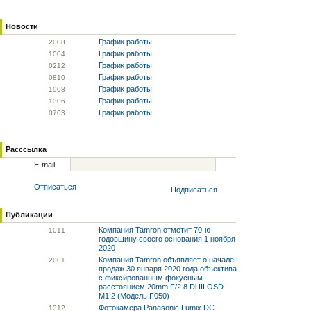
Новости
График работы
20
08
График работы
10
04
График работы
02
12
График работы
08
10
График работы
19
08
График работы
13
06
График работы
07
03
Расссылка
E-mail
Отписаться
Подписаться
Публикации
Компания Tamron отметит 70-ю
10
11
годовщину своего основания 1 ноября
2020
Компания Tamron объявляет о начале
20
01
продаж 30 января 2020 года объектива
с фиксированным фокусным
расстоянием 20mm F/2.8 Di III OSD
M1:2 (Модель F050)
Фотокамера Panasonic Lumix DC-
13
12