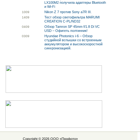
LX100M2 получила адаптеры Bluetooth
и Wi-Fi
Nikon Z 7 против Sony a7R III.
10
09
Тест обзор светофильтра MARUMI
14
09
CREATION C-PL/ND32
Обзор Tamron SP 45mm f/1.8 Di VC
04
09
USD – Офигеть полтинник!
Hyundae Photonics i-6 – Обзор
03
09
студийной вспышки со встроенным
аккумулятором и высокоскоростной
синхронизацией.
Copyright © 2026 ООО «
Профото
»