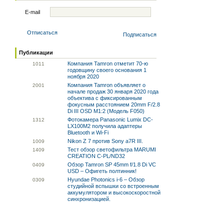
E-mail
Отписаться
Подписаться
Публикации
Компания Tamron отметит 70-ю
10
11
годовщину своего основания 1
ноября 2020
Компания Tamron объявляет о
20
01
начале продаж 30 января 2020 года
объектива с фиксированным
фокусным расстоянием 20mm F/2.8
Di III OSD M1:2 (Модель F050)
Фотокамера Panasonic Lumix DC-
13
12
LX100M2 получила адаптеры
Bluetooth и Wi-Fi
Nikon Z 7 против Sony a7R III.
10
09
Тест обзор светофильтра MARUMI
14
09
CREATION C-PL/ND32
Обзор Tamron SP 45mm f/1.8 Di VC
04
09
USD – Офигеть полтинник!
Hyundae Photonics i-6 – Обзор
03
09
студийной вспышки со встроенным
аккумулятором и высокоскоростной
синхронизацией.