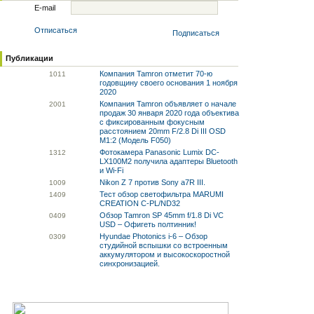
E-mail
Отписаться
Подписаться
Публикации
Компания Tamron отметит 70-ю
10
11
годовщину своего основания 1 ноября
2020
Компания Tamron объявляет о начале
20
01
продаж 30 января 2020 года объектива
с фиксированным фокусным
расстоянием 20mm F/2.8 Di III OSD
M1:2 (Модель F050)
Фотокамера Panasonic Lumix DC-
13
12
LX100M2 получила адаптеры Bluetooth
и Wi-Fi
Nikon Z 7 против Sony a7R III.
10
09
Тест обзор светофильтра MARUMI
14
09
CREATION C-PL/ND32
Обзор Tamron SP 45mm f/1.8 Di VC
04
09
USD – Офигеть полтинник!
Hyundae Photonics i-6 – Обзор
03
09
студийной вспышки со встроенным
аккумулятором и высокоскоростной
синхронизацией.