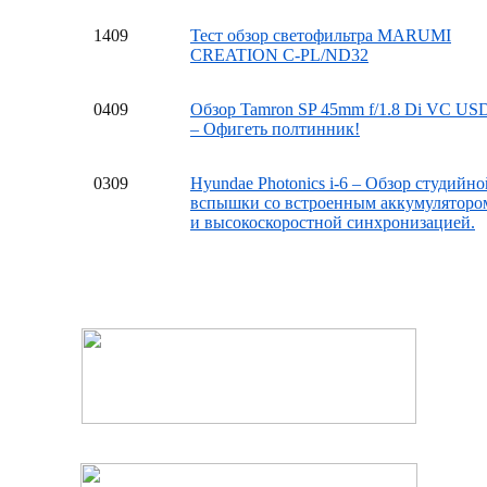
14
09
Тест обзор светофильтра MARUMI
CREATION C-PL/ND32
04
09
Обзор Tamron SP 45mm f/1.8 Di VC US
– Офигеть полтинник!
03
09
Hyundae Photonics i-6 – Обзор студийно
вспышки со встроенным аккумуляторо
и высокоскоростной синхронизацией.