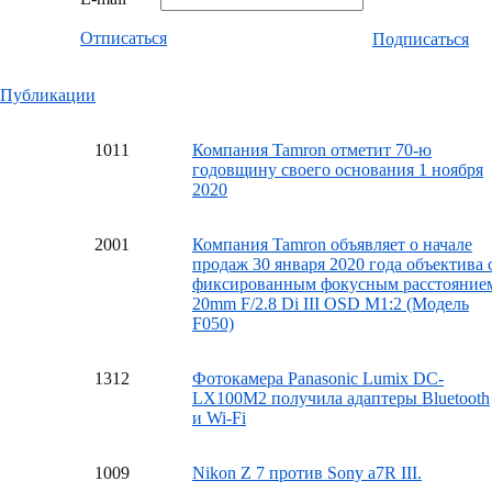
Отписаться
Подписаться
Публикации
10
11
Компания Tamron отметит 70-ю
годовщину своего основания 1 ноября
2020
20
01
Компания Tamron объявляет о начале
продаж 30 января 2020 года объектива 
фиксированным фокусным расстояние
20mm F/2.8 Di III OSD M1:2 (Модель
F050)
13
12
Фотокамера Panasonic Lumix DC-
LX100M2 получила адаптеры Bluetooth
и Wi-Fi
10
09
Nikon Z 7 против Sony a7R III.