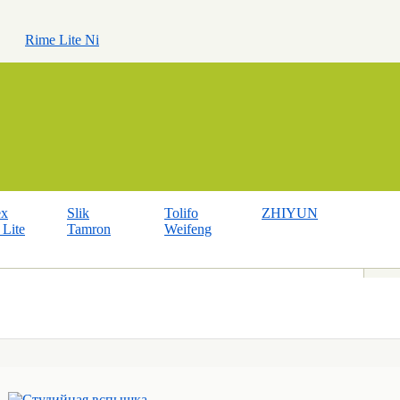
Rime Lite Ni
ex
Slik
Tolifo
ZHIYUN
Lite
Tamron
Weifeng