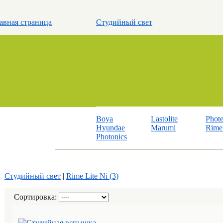
авная страница
Студийный свет
Boya
Lastolite
Phot
Hyundae
Marumi
Rime 
Photonics
Студийный свет
|
Rime Lite Ni (3)
Сортировка: