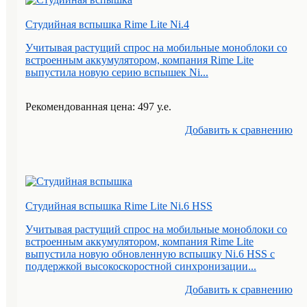
Студийная вспышка Rime Lite Ni.4
Учитывая растущий спрос на мобильные моноблоки со
встроенным аккумулятором, компания Rime Lite
выпустила новую серию вспышек Ni...
Рекомендованная цена: 497 у.е.
Добавить к cравнению
Студийная вспышка Rime Lite Ni.6 HSS
Учитывая растущий спрос на мобильные моноблоки со
встроенным аккумулятором, компания Rime Lite
выпустила новую обновленную вспышку Ni.6 HSS с
поддержкой высокоскоростной синхронизации...
Добавить к cравнению