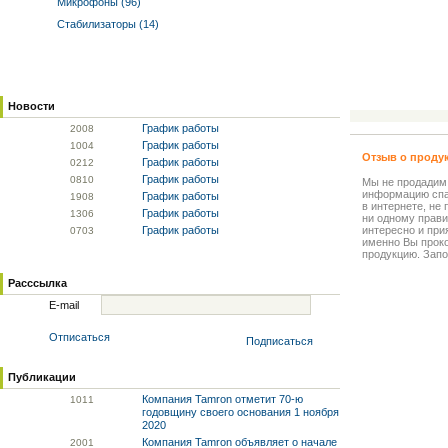
Микрофоны (96)
Стабилизаторы (14)
Новости
График работы
20
08
График работы
10
04
Отзыв о проду
График работы
02
12
График работы
08
10
Мы не продадим
информацию спа
График работы
19
08
в интернете, не
График работы
13
06
ни одному прави
График работы
интересно и прия
07
03
именно Вы прок
продукцию. Запо
Расссылка
E-mail
Отписаться
Подписаться
Публикации
Компания Tamron отметит 70-ю
10
11
годовщину своего основания 1 ноября
2020
Компания Tamron объявляет о начале
20
01