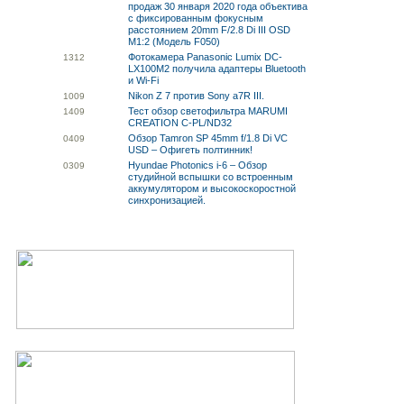
продаж 30 января 2020 года объектива
с фиксированным фокусным
расстоянием 20mm F/2.8 Di III OSD
M1:2 (Модель F050)
Фотокамера Panasonic Lumix DC-
13
12
LX100M2 получила адаптеры Bluetooth
и Wi-Fi
Nikon Z 7 против Sony a7R III.
10
09
Тест обзор светофильтра MARUMI
14
09
CREATION C-PL/ND32
Обзор Tamron SP 45mm f/1.8 Di VC
04
09
USD – Офигеть полтинник!
Hyundae Photonics i-6 – Обзор
03
09
студийной вспышки со встроенным
аккумулятором и высокоскоростной
синхронизацией.