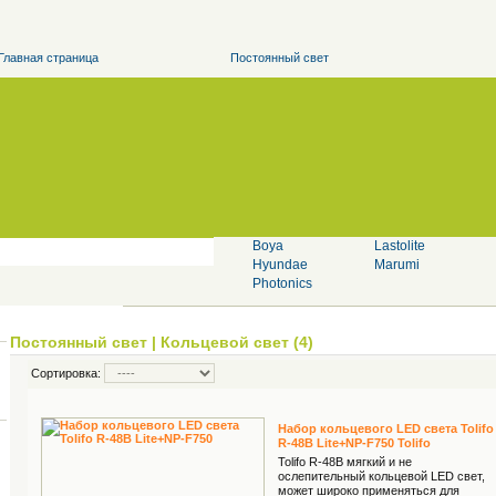
Главная страница
Постоянный свет
Boya
Lastolite
Hyundae
Marumi
Photonics
Постоянный свет
|
Кольцевой свет (4)
Сортировка:
Набор кольцевого LED света Tolifo
R-48B Lite+NP-F750 Tolifo
Tolifo R-48B мягкий и не
ослепительный кольцевой LED свет,
может широко применяться для