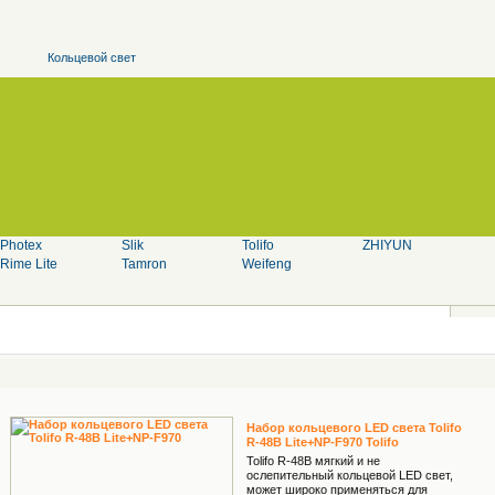
Кольцевой свет
Photex
Slik
Tolifo
ZHIYUN
Rime Lite
Tamron
Weifeng
Набор кольцевого LED света Tolifo
R-48B Lite+NP-F970 Tolifo
Tolifo R-48B мягкий и не
ослепительный кольцевой LED свет,
может широко применяться для