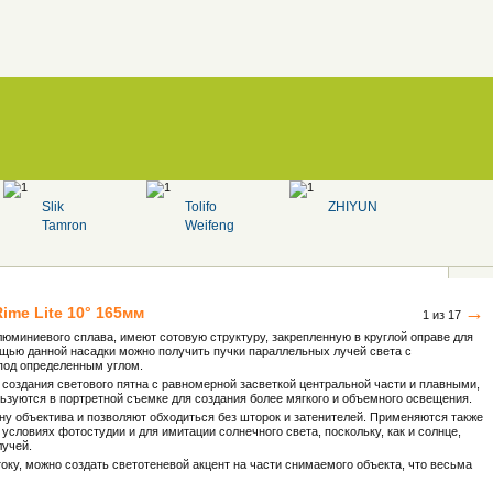
Slik
Tolifo
ZHIYUN
Tamron
Weifeng
→
Rime Lite
10° 165мм
1 из 17
алюминиевого сплава, имеют сотовую структуру, закрепленную в круглой оправе для
ощью данной насадки можно получить пучки параллельных лучей света с
 под определенным углом.
 создания светового пятна с равномерной засветкой центральной части и плавными,
ьзуются в портретной съемке для создания более мягкого и объемного освещения.
ну объектива и позволяют обходиться без шторок и затенителей. Применяются также
 условиях фотостудии и для имитации солнечного света, поскольку, как и солнце,
лучей.
оку, можно создать светотеневой акцент на части снимаемого объекта, что весьма