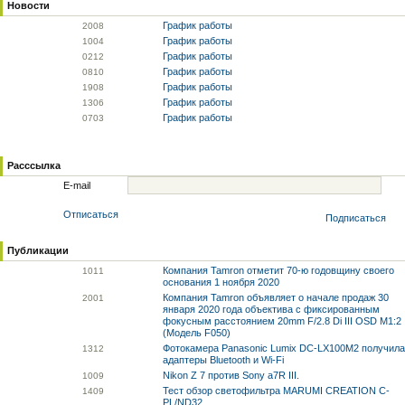
Новости
График работы
20
08
График работы
10
04
График работы
02
12
График работы
08
10
График работы
19
08
График работы
13
06
График работы
07
03
Расссылка
E-mail
Отписаться
Подписаться
Публикации
Компания Tamron отметит 70-ю годовщину своего
10
11
основания 1 ноября 2020
Компания Tamron объявляет о начале продаж 30
20
01
января 2020 года объектива с фиксированным
фокусным расстоянием 20mm F/2.8 Di III OSD M1:2
(Модель F050)
Фотокамера Panasonic Lumix DC-LX100M2 получила
13
12
адаптеры Bluetooth и Wi-Fi
Nikon Z 7 против Sony a7R III.
10
09
Тест обзор светофильтра MARUMI CREATION C-
14
09
PL/ND32