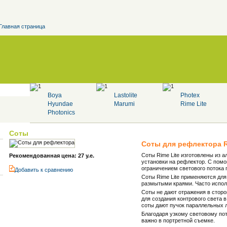
Главная страница
Boya
Lastolite
Photex
Hyundae
Marumi
Rime Lite
Photonics
Соты
Соты для рефлектора
Соты Rime Lite изготовлены из 
Рекомендованная цена: 27 у.е.
установки на рефлектор. С пом
ограничением светового потока
Добавить к cравнению
Соты Rime Lite применяются для
размытыми краями. Часто испол
Соты не дают отражения в сторо
для создания контрового света в
соты дают пучок параллельных 
Благодаря узкому световому пот
важно в портретной съемке.