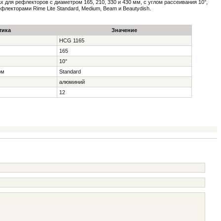
 для рефлекторов с диаметром 165, 210, 330 и 430 мм, с углом рассеивания 10°,
 рефлекторами
Rime Lite Standard, Medium, Beam
и
Beautydish.
тика
Значение
HCG 1165
165
10°
ом
Standard
алюминий
12