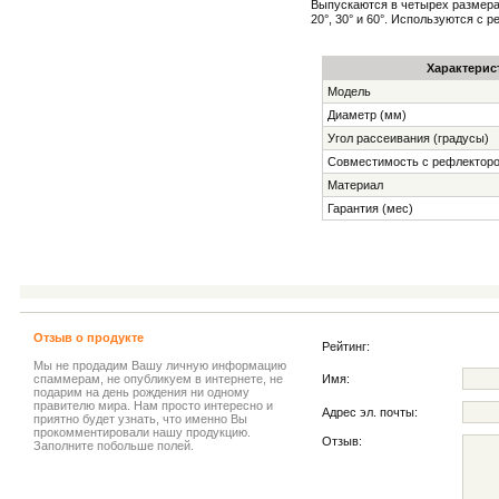
Выпускаются в четырех размерах
20°, 30° и 60°. Используются с
Характерис
Модель
Диаметр (мм)
Угол рассеивания (градусы)
Совместимость с рефлектор
Материал
Гарантия (мес)
Отзыв о продукте
Рейтинг:
Мы не продадим Вашу личную информацию
спаммерам, не опубликуем в интернете, не
Имя:
подарим на день рождения ни одному
правителю мира. Нам просто интересно и
Адрес эл. почты:
приятно будет узнать, что именно Вы
прокомментировали нашу продукцию.
Отзыв:
Заполните побольше полей.