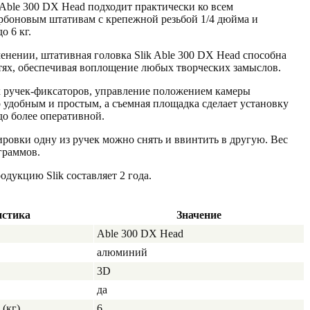
 Able 300 DX Head подходит практически ко всем
рбоновым штативам с крепежной резьбой 1/4 дюйма и
о 6 кг.
менении, штативная головка Slik Able 300 DX Head способна
стях, обеспечивая воплощение любых творческих замыслов.
х ручек-фиксаторов, управление положением камеры
 удобным и простым, а съемная площадка сделает установку
до более оперативной.
ировки одну из ручек можно снять и ввинтить в другую. Вес
граммов.
продукцию
Slik
составляет 2 года.
истика
Значение
Able 300 DX Head
алюминий
3D
да
(кг)
6