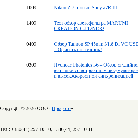
10
09
Nikon Z 7 против Sony a7R III.
14
09
Тест обзор светофильтра MARUMI
CREATION C-PL/ND32
04
09
Обзор Tamron SP 45mm f/1.8 Di VC US
– Офигеть полтинник!
03
09
Hyundae Photonics i-6 – Обзор студийно
вспышки со встроенным аккумуляторо
и высокоскоростной синхронизацией.
Copyright © 2026 ООО «
Профото
»
Тел.: +380(44) 257-10-10, +380(44) 257-10-11