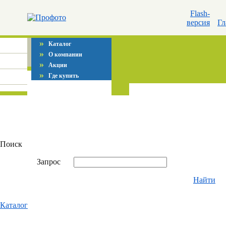
Flash-
версия
Гл
»
Каталог
»
О компании
»
Акции
»
Где купить
Поиск
Запрос
Найти
Каталог