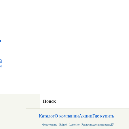
D
й
м
Поиск
Каталог
О компании
Акции
Где купить
Фототехника
Hahnel
Lastolite
Радиосинхронизаторы и ДУ