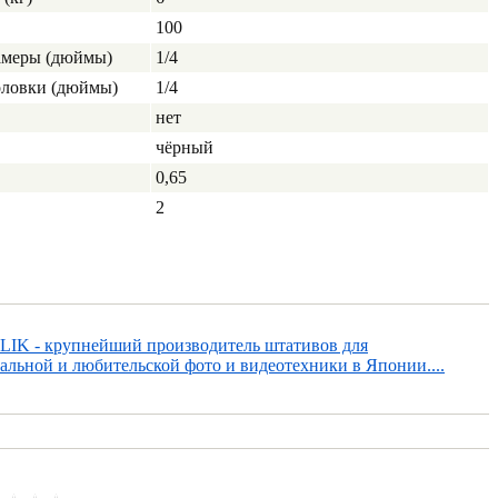
100
камеры (дюймы)
1/4
головки (дюймы)
1/4
нет
чёрный
0,65
2
LIK - крупнейший производитель штативов для
альной и любительской фото и видеотехники в Японии....