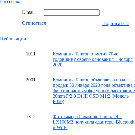
Расссылка
E-mail
Отписаться
Подписаться
Публикации
10
11
Компания Tamron отметит 70-ю
годовщину своего основания 1 ноября
2020
20
01
Компания Tamron объявляет о начале
продаж 30 января 2020 года объектива 
фиксированным фокусным расстояние
20mm F/2.8 Di III OSD M1:2 (Модель
F050)
13
12
Фотокамера Panasonic Lumix DC-
LX100M2 получила адаптеры Bluetooth
и Wi-Fi