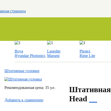
авная страница
Boya
Lastolite
Photex
Hyundae Photonics
Marumi
Rime Lite
Штативные головки
Штативная
Рекомендованная цена: 35 у.е.
Head
Добавить к cравнению