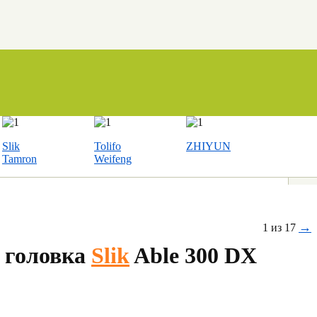
Slik
Tolifo
ZHIYUN
Tamron
Weifeng
→
1 из 17
 головка
Slik
Able 300 DX