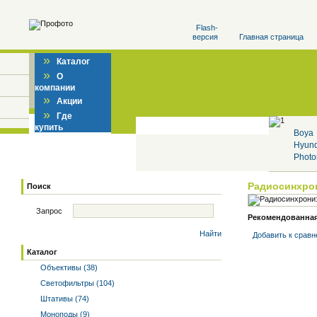
Flash-
версия
Главная страница
»
Каталог
»
О
компании
»
Акции
»
Где
купить
Boya
Hyun
Photo
Радиосинхро
Поиск
Запрос
Рекомендованная 
Найти
Добавить к cрав
Каталог
Объективы (38)
Светофильтры (104)
Штативы (74)
Моноподы (9)