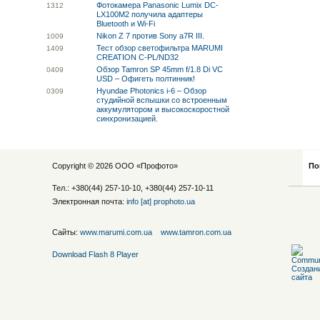
Фотокамера Panasonic Lumix DC-
13
12
LX100M2 получила адаптеры
Bluetooth и Wi-Fi
Nikon Z 7 против Sony a7R III.
10
09
Тест обзор светофильтра MARUMI
14
09
CREATION C-PL/ND32
Обзор Tamron SP 45mm f/1.8 Di VC
04
09
USD – Офигеть полтинник!
Hyundae Photonics i-6 – Обзор
03
09
студийной вспышки со встроенным
аккумулятором и высокоскоростной
синхронизацией.
Copyright © 2026 ООО «
Профото
»
По
Тел.: +380(44) 257-10-10, +380(44) 257-10-11
Электронная почта:
info [at] prophoto.ua
Сайты:
www.marumi.com.ua
www.tamron.com.ua
Download Flash 8 Player