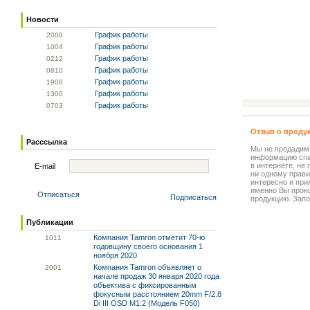
Новости
График работы
20
08
График работы
10
04
График работы
02
12
График работы
08
10
График работы
19
08
График работы
13
06
График работы
07
03
Отзыв о проду
Расссылка
Мы не продадим
информацию спа
в интернете, не
E-mail
ни одному прави
интересно и прия
именно Вы прок
Отписаться
Подписаться
продукцию. Запо
Публикации
Компания Tamron отметит 70-ю
10
11
годовщину своего основания 1
ноября 2020
Компания Tamron объявляет о
20
01
начале продаж 30 января 2020 года
объектива с фиксированным
фокусным расстоянием 20mm F/2.8
Di III OSD M1:2 (Модель F050)