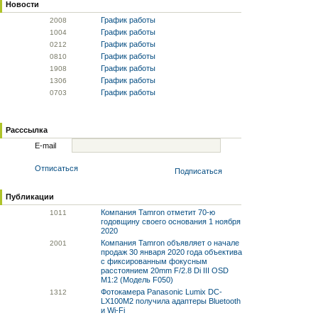
Новости
График работы
20
08
График работы
10
04
График работы
02
12
График работы
08
10
График работы
19
08
График работы
13
06
График работы
07
03
Расссылка
E-mail
Отписаться
Подписаться
Публикации
Компания Tamron отметит 70-ю
10
11
годовщину своего основания 1 ноября
2020
Компания Tamron объявляет о начале
20
01
продаж 30 января 2020 года объектива
с фиксированным фокусным
расстоянием 20mm F/2.8 Di III OSD
M1:2 (Модель F050)
Фотокамера Panasonic Lumix DC-
13
12
LX100M2 получила адаптеры Bluetooth
и Wi-Fi