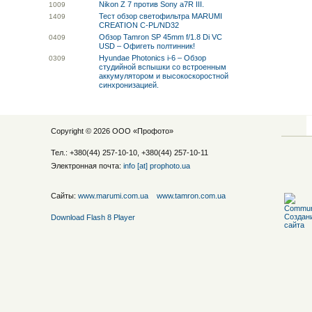
Nikon Z 7 против Sony a7R III.
10
09
Тест обзор светофильтра MARUMI
14
09
CREATION C-PL/ND32
Обзор Tamron SP 45mm f/1.8 Di VC
04
09
USD – Офигеть полтинник!
Hyundae Photonics i-6 – Обзор
03
09
студийной вспышки со встроенным
аккумулятором и высокоскоростной
синхронизацией.
Copyright © 2026 ООО «
Профото
»
Тел.: +380(44) 257-10-10, +380(44) 257-10-11
Электронная почта:
info [at] prophoto.ua
Сайты:
www.marumi.com.ua
www.tamron.com.ua
Download Flash 8 Player