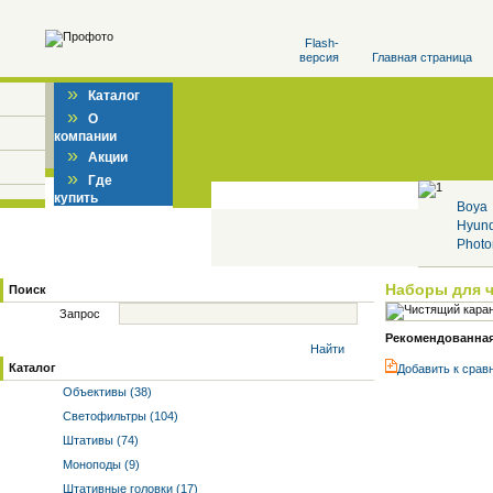
Flash-
версия
Главная страница
»
Каталог
»
О
компании
»
Акции
»
Где
купить
Boya
Hyun
Photo
Наборы для 
Поиск
Запрос
Рекомендованная 
Найти
Каталог
Добавить к cрав
Объективы (38)
Светофильтры (104)
Штативы (74)
Моноподы (9)
Штативные головки (17)