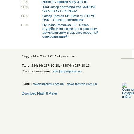
Nikon Z 7 против Sony a7R III.
10
09
Тест обзор светофильтра MARUMI
14
09
CREATION C-PL/ND32
Обзор Tamron SP 45mm f/1.8 Di VC
04
09
USD – Офигеть полтинник!
Hyundae Photonics i-6 – Обзор
03
09
студийной вспышки со встроенным
аккумулятором и высокоскоростной
синхронизацией.
Copyright © 2026 ООО «
Профото
»
Тел.: +380(44) 257-10-10, +380(44) 257-10-11
Электронная почта:
info [at] prophoto.ua
Сайты:
www.marumi.com.ua
www.tamron.com.ua
Download Flash 8 Player