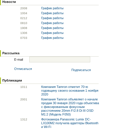
Новости
График работы
20
08
График работы
10
04
График работы
02
12
График работы
08
10
График работы
19
08
График работы
13
06
График работы
07
03
Расссылка
E-mail
Отписаться
Подписаться
Публикации
Компания Tamron отметит 70-ю
10
11
годовщину своего основания 1 ноября
2020
Компания Tamron объявляет о начале
20
01
продаж 30 января 2020 года объектива
с фиксированным фокусным
расстоянием 20mm F/2.8 Di III OSD
M1:2 (Модель F050)
Фотокамера Panasonic Lumix DC-
13
12
LX100M2 получила адаптеры Bluetooth
и Wi-Fi