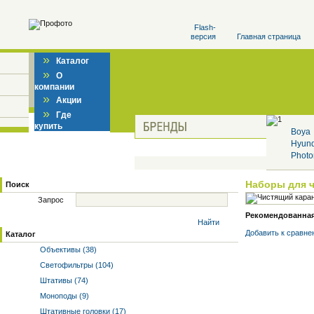
Flash-
версия
Главная страница
»
Каталог
»
О
компании
»
Акции
»
Где
купить
Boya
Hyun
Photo
Наборы для 
Поиск
Запрос
Рекомендованная 
Найти
Добавить к cравне
Каталог
Объективы (38)
Светофильтры (104)
Штативы (74)
Моноподы (9)
Штативные головки (17)