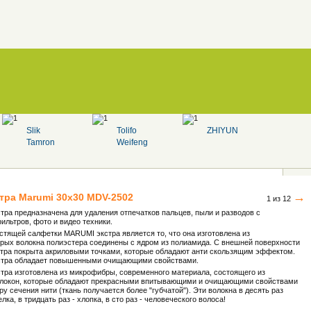
Slik
Tolifo
ZHIYUN
Tamron
Weifeng
→
стра
Marumi
30х30 MDV-2502
1 из 12
ра предназначена для удаления отпечатков пальцев, пыли и разводов с
ильтров, фото и видео техники.
тящей салфетки MARUMI экстра является то, что она изготовлена из
орых волокна полиэстера соединены с ядром из полиамида. С внешней поверхности
ра покрыта акриловыми точками, которые обладают анти скользящим эффектом.
стра обладает повышенными очищающими свойствами.
ра изготовлена из микрофибры, современного материала, состоящего из
локон, которые обладают прекрасными впитывающими и очищающими свойствами
 сечения нити (ткань получается более "губчатой"). Эти волокна в десять раз
ка, в тридцать раз - хлопка, в сто раз - человеческого волоса!