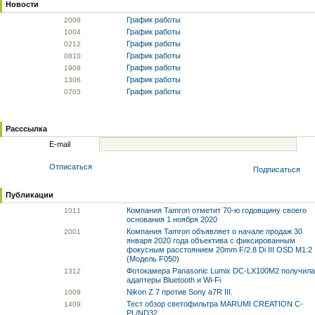
Новости
График работы
20
08
График работы
10
04
График работы
02
12
График работы
08
10
График работы
19
08
График работы
13
06
График работы
07
03
Расссылка
E-mail
Отписаться
Подписаться
Публикации
Компания Tamron отметит 70-ю годовщину своего
10
11
основания 1 ноября 2020
Компания Tamron объявляет о начале продаж 30
20
01
января 2020 года объектива с фиксированным
фокусным расстоянием 20mm F/2.8 Di III OSD M1:2
(Модель F050)
Фотокамера Panasonic Lumix DC-LX100M2 получила
13
12
адаптеры Bluetooth и Wi-Fi
Nikon Z 7 против Sony a7R III.
10
09
Тест обзор светофильтра MARUMI CREATION C-
14
09
PL/ND32