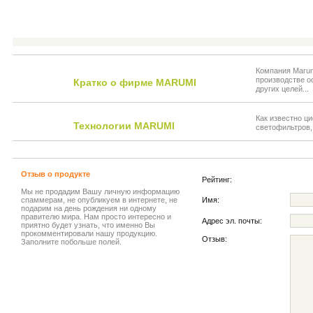
Компания Marumi
производстве о
Кратко о фирме MARUMI
других целей...
Как известно ц
Технологии MARUMI
светофильтров,
Отзыв о продукте
Рейтинг:
Мы не продадим Вашу личную информацию
спаммерам, не опубликуем в интернете, не
Имя:
подарим на день рождения ни одному
правителю мира. Нам просто интересно и
Адрес эл. почты:
приятно будет узнать, что именно Вы
прокомментировали нашу продукцию.
Отзыв:
Заполните побольше полей.