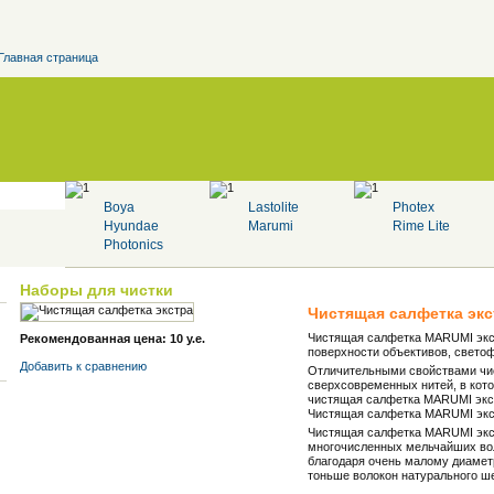
Главная страница
Boya
Lastolite
Photex
Hyundae
Marumi
Rime Lite
Photonics
Наборы для чистки
Чистящая салфетка эк
Чистящая салфетка MARUMI экст
Рекомендованная цена: 10 у.е.
поверхности объективов, светоф
Добавить к cравнению
Отличительными свойствами чис
сверхсовременных нитей, в кот
чистящая салфетка MARUMI экст
Чистящая салфетка MARUMI эк
Чистящая салфетка MARUMI экст
многочисленных мельчайших во
благодаря очень малому диаметру
тоньше волокон натурального шел