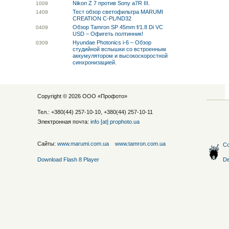
Nikon Z 7 против Sony a7R III.
10
09
Тест обзор светофильтра MARUMI
14
09
CREATION C-PL/ND32
Обзор Tamron SP 45mm f/1.8 Di VC
04
09
USD – Офигеть полтинник!
Hyundae Photonics i-6 – Обзор
03
09
студийной вспышки со встроенным
аккумулятором и высокоскоростной
синхронизацией.
Copyright © 2026 ООО «
Профото
»
Тел.: +380(44) 257-10-10, +380(44) 257-10-11
Электронная почта:
info [at] prophoto.ua
Сайты:
www.marumi.com.ua
www.tamron.com.ua
Со
Download Flash 8 Player
De