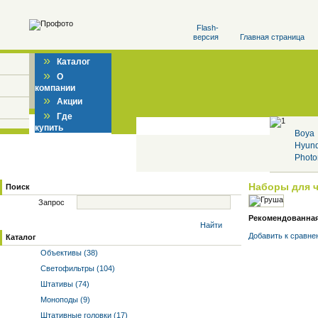
Flash-
версия
Главная страница
»
Каталог
»
О
компании
»
Акции
»
Где
купить
Boya
Hyun
Photo
Наборы для 
Поиск
Запрос
Рекомендованная 
Найти
Добавить к cравне
Каталог
Объективы (38)
Светофильтры (104)
Штативы (74)
Моноподы (9)
Штативные головки (17)