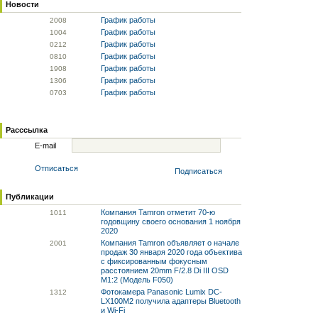
Новости
График работы
20
08
График работы
10
04
График работы
02
12
График работы
08
10
График работы
19
08
График работы
13
06
График работы
07
03
Расссылка
E-mail
Отписаться
Подписаться
Публикации
Компания Tamron отметит 70-ю
10
11
годовщину своего основания 1 ноября
2020
Компания Tamron объявляет о начале
20
01
продаж 30 января 2020 года объектива
с фиксированным фокусным
расстоянием 20mm F/2.8 Di III OSD
M1:2 (Модель F050)
Фотокамера Panasonic Lumix DC-
13
12
LX100M2 получила адаптеры Bluetooth
и Wi-Fi