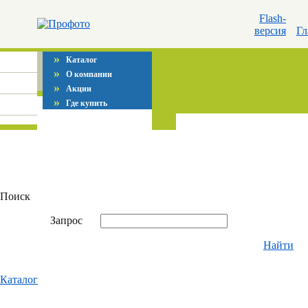
Flash-
версия
Гл
»
Каталог
»
О компании
»
Акции
»
Где купить
Поиск
Запрос
Найти
Каталог