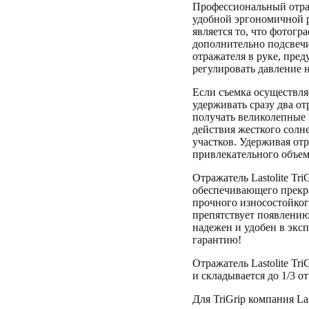
Профессиональный отраж
удобной эргономичной р
является то, что фотогр
дополнительно подсвечи
отражателя в руке, пре
регулировать давление н
Если съемка осуществляе
удерживать сразу два от
получать великолепные 
действия жесткого солн
участков. Удерживая от
привлекательного объем
Отражатель Lastolite Tr
обеспечивающего прекра
прочного износостойког
препятствует появлению 
надежен и удобен в эксп
гарантию!
Отражатель Lastolite Tr
и складывается до 1/3 о
Для TriGrip компания La