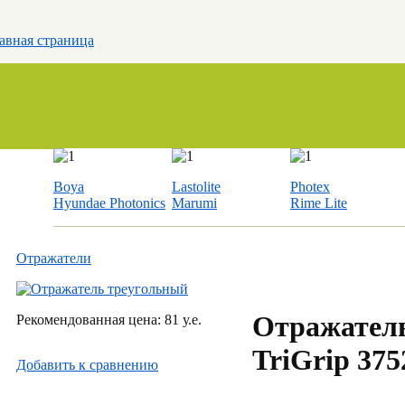
авная страница
Boya
Lastolite
Photex
Hyundae Photonics
Marumi
Rime Lite
Отражатели
Отражател
Рекомендованная цена: 81 у.е.
TriGrip 375
Добавить к cравнению