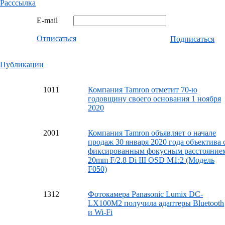
Расссылка
E-mail
Отписаться
Подписаться
Публикации
10
11
Компания Tamron отметит 70-ю
годовщину своего основания 1 ноября
2020
20
01
Компания Tamron объявляет о начале
продаж 30 января 2020 года объектива 
фиксированным фокусным расстояние
20mm F/2.8 Di III OSD M1:2 (Модель
F050)
13
12
Фотокамера Panasonic Lumix DC-
LX100M2 получила адаптеры Bluetooth
и Wi-Fi