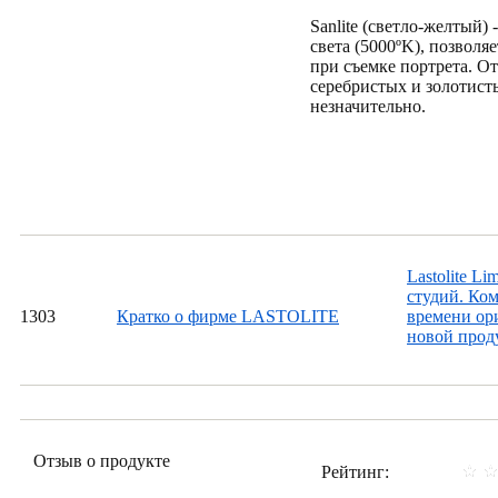
Sanlite (светло-желтый)
света (5000ºK), позволя
при съемке портрета. О
серебристых и золотист
незначительно.
Lastolite L
студий. Ком
13
03
Кратко о фирме LASTOLITE
времени ори
новой проду
Отзыв о продукте
Рейтинг: