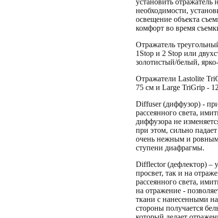
установить отражатель н
необходимости, устано
освещение объекта съем
комфорт во время съемк
Отражатель треугольный 
1Stop и 2 Stop или двух
золотистый/белый, ярко
Отражатели Lastolite TriG
75 см и Large TriGrip - 
Diffuser (диффузор) - п
рассеянного света, ими
диффузора не изменяетс
при этом, сильно падает
очень нежным и ровным 
ступени диафрагмы.
Difflector (дефлектор) –
просвет, так и на отраж
рассеянного света, ими
на отражение - позволя
ткани с нанесенными на
стороны получается белы
который делает отражен