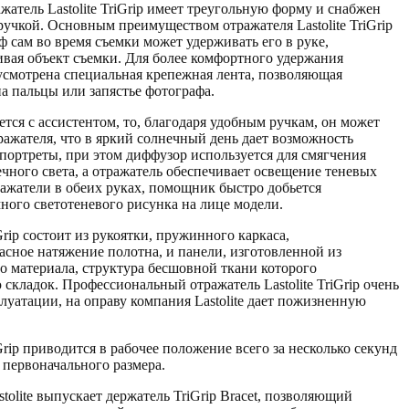
атель Lastolite TriGrip имеет треугольную форму и снабжен
учкой. Основным преимуществом отражателя Lastolite TriGrip
аф сам во время съемки может удерживать его в руке,
вая объект съемки. Для более комфортного удержания
дусмотрена специальная крепежная лента, позволяющая
а пальцы или запястье фотографа.
тся с ассистентом, то, благодаря удобным ручкам, он может
ражателя, что в яркий солнечный день дает возможность
портреты, при этом диффузор используется для смягчения
ечного света, а отражатель обеспечивает освещение теневых
ражатели в обеих руках, помощник быстро добьется
ного светотеневого рисунка на лице модели.
iGrip состоит из рукоятки, пружинного каркаса,
сное натяжение полотна, и панели, изготовленной из
о материала, структура бесшовной ткани которого
складок. Профессиональный отражатель Lastolite TriGrip очень
луатации, на оправу компания Lastolite дает пожизненную
iGrip приводится в рабочее положение всего за несколько секунд
т первоначального размера.
stolite выпускает держатель TriGrip Bracet, позволяющий