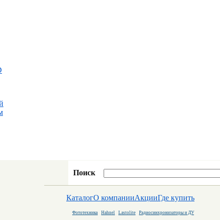
D
й
м
Поиск
Каталог
О компании
Акции
Где купить
Фототехника
Hahnel
Lastolite
Радиосинхронизаторы и ДУ