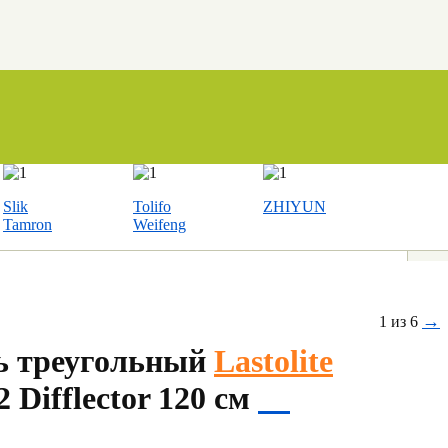
Slik
Tolifo
ZHIYUN
Tamron
Weifeng
→
1 из 6
ь треугольный
Lastolite
2 Difflector 120 см