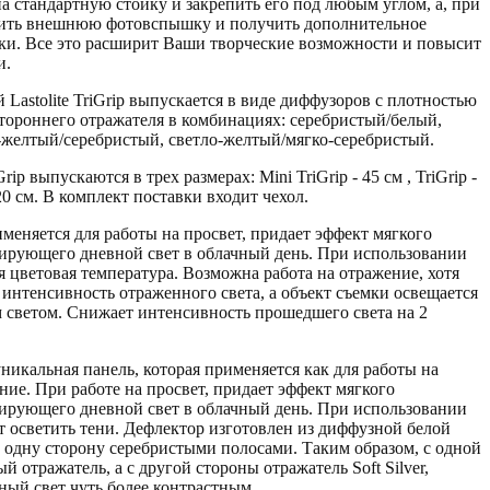
а стандартную стойку и закрепить его под любым углом, а, при
вить внешнюю фотовспышку и получить дополнительное
ки. Все это расширит Ваши творческие возможности и повысит
и.
Lastolite TriGrip выпускается в виде диффузоров с плотностью
стороннего отражателя в комбинациях: серебристый/белый,
-желтый/серебристый, светло-желтый/мягко-серебристый.
rip выпускаются в трех размерах: Mini TriGrip - 45 см , TriGrip -
120 см. В комплект поставки входит чехол.
рименяется для работы на просвет, придает эффект мягкого
тирующего дневной свет в облачный день. При использовании
я цветовая температура. Возможна работа на отражение, хотя
 интенсивность отраженного света, а объект съемки освещается
светом. Снижает интенсивность прошедшего света на 2
 уникальная панель, которая применяется как для работы на
ение. При работе на просвет, придает эффект мягкого
тирующего дневной свет в облачный день. При использовании
ет осветить тени. Дефлектор изготовлен из диффузной белой
 одну сторону серебристыми полосами. Таким образом, с одной
й отражатель, а с другой стороны отражатель Soft Silver,
ный свет чуть более контрастным.