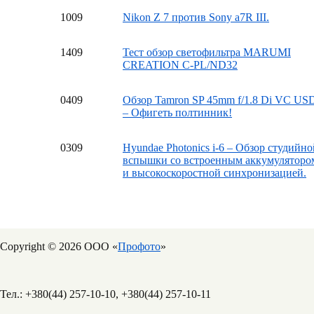
10
09
Nikon Z 7 против Sony a7R III.
14
09
Тест обзор светофильтра MARUMI
CREATION C-PL/ND32
04
09
Обзор Tamron SP 45mm f/1.8 Di VC US
– Офигеть полтинник!
03
09
Hyundae Photonics i-6 – Обзор студийно
вспышки со встроенным аккумуляторо
и высокоскоростной синхронизацией.
Copyright © 2026 ООО «
Профото
»
Тел.: +380(44) 257-10-10, +380(44) 257-10-11