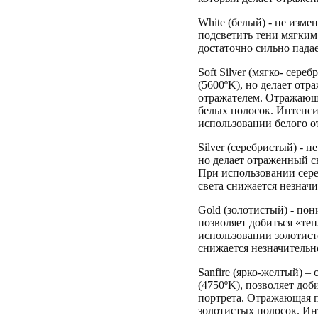
White (белый) - не изме
подсветить тени мягки
достаточно сильно пада
Soft Silver (мягко- сер
(5600ºK), но делает от
отражателем. Отражающа
белых полосок. Интенси
использовании белого о
Silver (серебристый) - 
но делает отраженный с
При использовании сер
света снижается незначи
Gold (золотистый) - по
позволяет добиться «теп
использовании золотис
снижается незначительн
Sanfire (ярко-желтый) –
(4750ºK), позволяет доб
портрета. Отражающая п
золотистых полосок. Ин