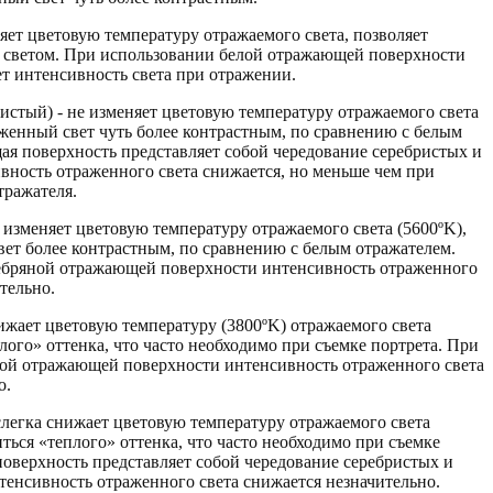
няет цветовую температуру отражаемого света, позволяет
м светом. При использовании белой отражающей поверхности
ет интенсивность света при отражении.
ебристый) - не изменяет цветовую температуру отражаемого света
раженный свет чуть более контрастным, по сравнению с белым
я поверхность представляет собой чередование серебристых и
вность отраженного света снижается, но меньше чем при
тражателя.
не изменяет цветовую температуру отражаемого света (5600ºK),
вет более контрастным, по сравнению с белым отражателем.
ебряной отражающей поверхности интенсивность отраженного
тельно.
нижает цветовую температуру (3800ºK) отражаемого света
лого» оттенка, что часто необходимо при съемке портрета. При
той отражающей поверхности интенсивность отраженного света
о.
 слегка снижает цветовую температуру отражаемого света
иться «теплого» оттенка, что часто необходимо при съемке
оверхность представляет собой чередование серебристых и
тенсивность отраженного света снижается незначительно.