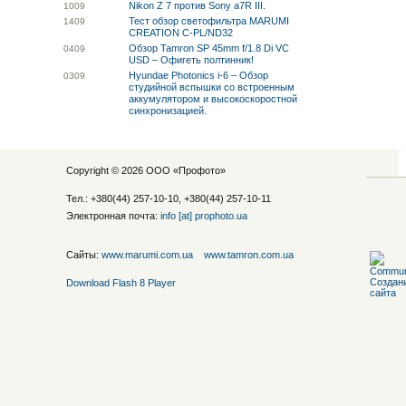
Nikon Z 7 против Sony a7R III.
10
09
Тест обзор светофильтра MARUMI
14
09
CREATION C-PL/ND32
Обзор Tamron SP 45mm f/1.8 Di VC
04
09
USD – Офигеть полтинник!
Hyundae Photonics i-6 – Обзор
03
09
студийной вспышки со встроенным
аккумулятором и высокоскоростной
синхронизацией.
Copyright © 2026 ООО «
Профото
»
Тел.: +380(44) 257-10-10, +380(44) 257-10-11
Электронная почта:
info [at] prophoto.ua
Сайты:
www.marumi.com.ua
www.tamron.com.ua
Download Flash 8 Player