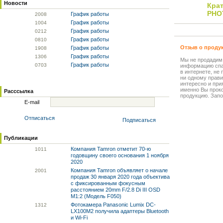
Новости
Кра
PHO
График работы
20
08
График работы
10
04
График работы
02
12
График работы
08
10
Отзыв о проду
График работы
19
08
График работы
13
06
Мы не продадим
График работы
07
03
информацию спа
в интернете, не
ни одному прави
интересно и прия
именно Вы прок
Расссылка
продукцию. Запо
E-mail
Отписаться
Подписаться
Публикации
Компания Tamron отметит 70-ю
10
11
годовщину своего основания 1 ноября
2020
Компания Tamron объявляет о начале
20
01
продаж 30 января 2020 года объектива
с фиксированным фокусным
расстоянием 20mm F/2.8 Di III OSD
M1:2 (Модель F050)
Фотокамера Panasonic Lumix DC-
13
12
LX100M2 получила адаптеры Bluetooth
и Wi-Fi