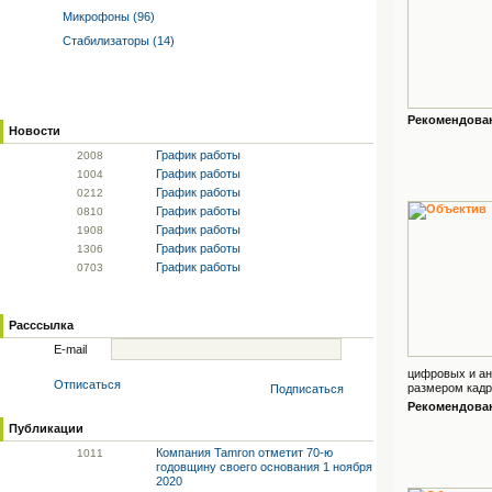
Микрофоны (96)
Стабилизаторы (14)
Рекомендованн
Новости
График работы
20
08
График работы
10
04
График работы
02
12
График работы
08
10
График работы
19
08
График работы
13
06
График работы
07
03
Расссылка
E-mail
цифровых и а
Отписаться
размером кадра
Подписаться
Рекомендованн
Публикации
Компания Tamron отметит 70-ю
10
11
годовщину своего основания 1 ноября
2020