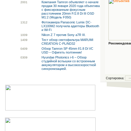
Компания Tamron объявляет о начале
20
01
продаж 30 января 2020 года объектива
с фиксированным фокусным
расстоянием 20mm F/2.8 Di III OSD
M1:2 (Модель F050)
Фотокамера Panasonic Lumix DC-
13
12
LX100M2 получила адаптеры Bluetooth
и Wi-Fi
Nikon Z 7 против Sony a7R III.
10
09
Тест обзор светофильтра MARUMI
14
09
Рекомендованн
CREATION C-PL/ND32
Обзор Tamron SP 45mm f/1.8 Di VC
04
09
USD – Офигеть полтинник!
Hyundae Photonics i-6 – Обзор
03
09
студийной вспышки со встроенным
аккумулятором и высокоскоростной
синхронизацией.
Сортировка: