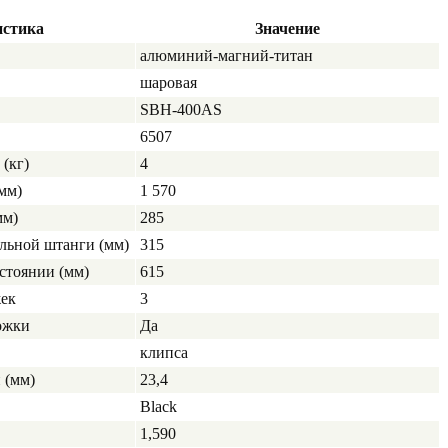
истика
Значение
алюминий-магний-титан
шаровая
SBH-400AS
6507
(кг)
4
мм)
1 570
мм)
285
льной штанги (мм)
315
стоянии (мм)
615
жек
3
ожки
Да
клипса
 (мм)
23,4
Black
1,590