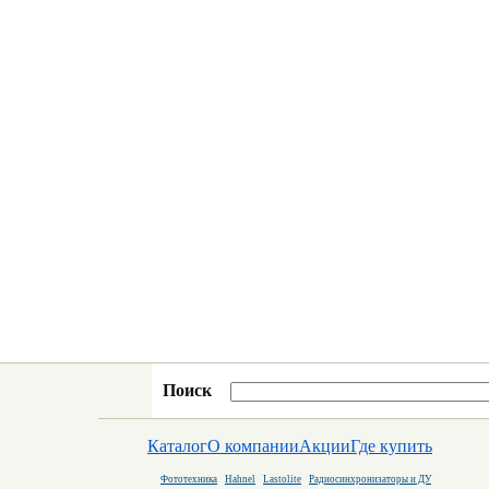
Поиск
Каталог
О компании
Акции
Где купить
Фототехника
Hahnel
Lastolite
Радиосинхронизаторы и ДУ