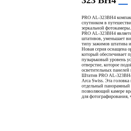
323 BH4
PRO AL-323BH4 компакт
спутником в путешестви
зеркальной фотокамеры
PRO AL-323BH4 являетс
штативов, уменьшает ви
типу зажимов штатива и
Новая серия оснащена о
который обеспечивает п
пузырьковый уровень ус
отверстие, которое под
осветительных панелей 
Штатив PRO AL-323BH4 
Arca Swiss. Эта головк
отдельный панорамный 
позволяющий камере вра
для фотографирования,