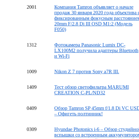
20
01
Компания Tamron объявляет о начале
продаж 30 января 2020 года объектива 
фиксированным фокусным расстояние
20mm F/2.8 Di III OSD M1:2 (Модель
F050)
13
12
Фотокамера Panasonic Lumix DC-
LX100M2 получила адаптеры Bluetooth
и Wi-Fi
10
09
Nikon Z 7 против Sony a7R III.
14
09
Тест обзор светофильтра MARUMI
CREATION C-PL/ND32
04
09
Обзор Tamron SP 45mm f/1.8 Di VC US
– Офигеть полтинник!
03
09
Hyundae Photonics i-6 – Обзор студийно
вспышки со встроенным аккумуляторо