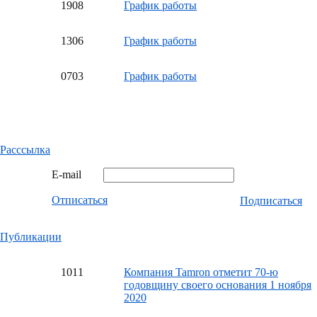
19
08
График работы
13
06
График работы
07
03
График работы
Расссылка
E-mail
Отписаться
Подписаться
Публикации
10
11
Компания Tamron отметит 70-ю
годовщину своего основания 1 ноября
2020