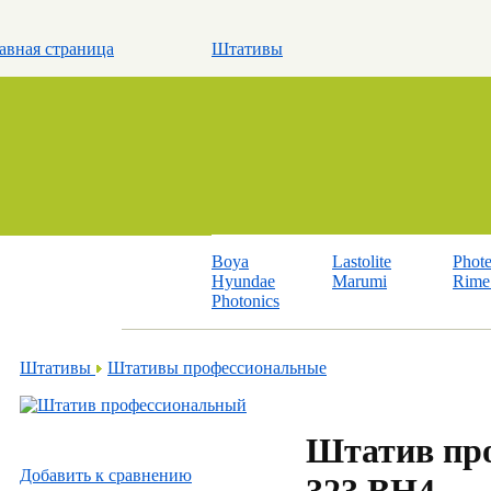
авная страница
Штативы
Boya
Lastolite
Phot
Hyundae
Marumi
Rime 
Photonics
Штативы
Штативы профессиональные
Штатив пр
Добавить к cравнению