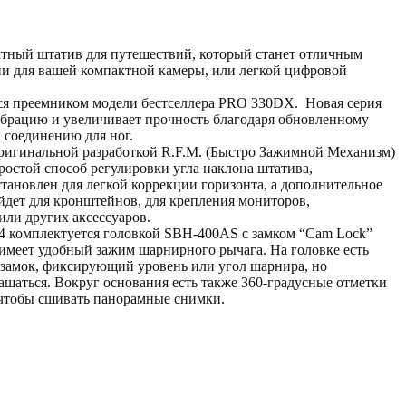
ный штатив для путешествий, который станет отличным
и для вашей компактной камеры, или легкой цифровой
.
я преемником модели бестселлера PRO 330DX. Новая серия
брацию и увеличивает прочность благодаря обновленному
 соединению для ног.
ригинальной разработкой R.F.M. (Быстро Зажимной Механизм)
ростой способ регулировки угла наклона штатива,
тановлен для легкой коррекции горизонта, а дополнительное
ойдет для кронштейнов, для крепления мониторов,
или других аксессуаров.
комплектуется головкой SBH-400AS с замком “Cam Lock”
а имеет удобный зажим шарнирного рычага. На головке есть
замок, фиксирующий уровень или угол шарнира, но
щаться. Вокруг основания есть также 360-градусные отметки
 чтобы сшивать панорамные снимки.