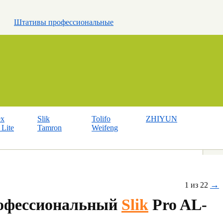
Штативы профессиональные
ex
Slik
Tolifo
ZHIYUN
Lite
Tamron
Weifeng
→
1 из 22
офессиональный
Slik
Pro AL-