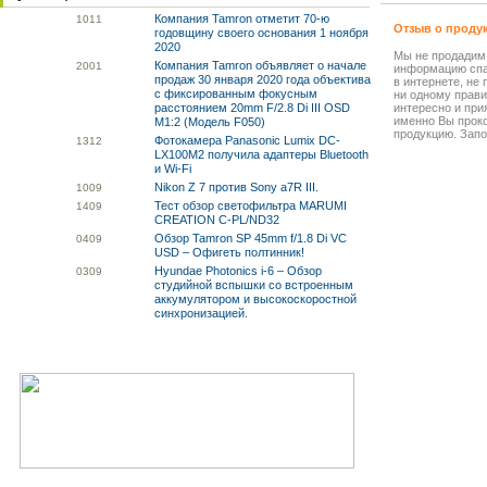
Компания Tamron отметит 70-ю
10
11
Отзыв о проду
годовщину своего основания 1 ноября
2020
Мы не продадим
Компания Tamron объявляет о начале
20
01
информацию спа
продаж 30 января 2020 года объектива
в интернете, не
с фиксированным фокусным
ни одному прави
расстоянием 20mm F/2.8 Di III OSD
интересно и прия
именно Вы прок
M1:2 (Модель F050)
продукцию. Запо
Фотокамера Panasonic Lumix DC-
13
12
LX100M2 получила адаптеры Bluetooth
и Wi-Fi
Nikon Z 7 против Sony a7R III.
10
09
Тест обзор светофильтра MARUMI
14
09
CREATION C-PL/ND32
Обзор Tamron SP 45mm f/1.8 Di VC
04
09
USD – Офигеть полтинник!
Hyundae Photonics i-6 – Обзор
03
09
студийной вспышки со встроенным
аккумулятором и высокоскоростной
синхронизацией.