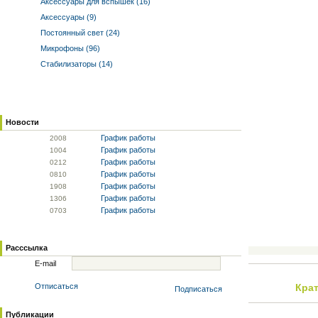
Аксессуары для вспышек (16)
Аксессуары (9)
Постоянный свет (24)
Микрофоны (96)
Стабилизаторы (14)
Новости
График работы
20
08
График работы
10
04
График работы
02
12
График работы
08
10
График работы
19
08
График работы
13
06
График работы
07
03
Расссылка
E-mail
Отписаться
Крат
Подписаться
Публикации