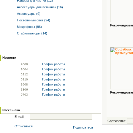
Наборы для чистки (12)
Аксессуары для вспышек (16)
Аксессуары (9)
Постоянный свет (24)
Рекомендованн
Микрофоны (96)
Стабилизаторы (14)
Новости
График работы
20
08
График работы
10
04
График работы
02
12
График работы
08
10
График работы
19
08
График работы
13
06
Рекомендованн
График работы
07
03
Расссылка
E-mail
Сортировка:
Отписаться
Подписаться