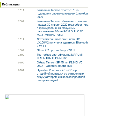
Публикации
Компания Tamron отметит 70-ю
10
11
годовщину своего основания 1 ноября
2020
Компания Tamron объявляет о начале
20
01
продаж 30 января 2020 года объектива
с фиксированным фокусным
расстоянием 20mm F/2.8 Di III OSD
M1:2 (Модель F050)
Фотокамера Panasonic Lumix DC-
13
12
LX100M2 получила адаптеры Bluetooth
и Wi-Fi
Nikon Z 7 против Sony a7R III.
10
09
Тест обзор светофильтра MARUMI
14
09
CREATION C-PL/ND32
Обзор Tamron SP 45mm f/1.8 Di VC
04
09
USD – Офигеть полтинник!
Hyundae Photonics i-6 – Обзор
03
09
студийной вспышки со встроенным
аккумулятором и высокоскоростной
синхронизацией.