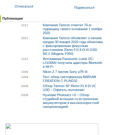
Отписаться
Подписаться
Публикации
Компания Tamron отметит 70-ю
10
11
годовщину своего основания 1 ноября
2020
Компания Tamron объявляет о начале
20
01
продаж 30 января 2020 года объектива
с фиксированным фокусным
расстоянием 20mm F/2.8 Di III OSD
M1:2 (Модель F050)
Фотокамера Panasonic Lumix DC-
13
12
LX100M2 получила адаптеры Bluetooth
и Wi-Fi
Nikon Z 7 против Sony a7R III.
10
09
Тест обзор светофильтра MARUMI
14
09
CREATION C-PL/ND32
Обзор Tamron SP 45mm f/1.8 Di VC
04
09
USD – Офигеть полтинник!
Hyundae Photonics i-6 – Обзор
03
09
студийной вспышки со встроенным
аккумулятором и высокоскоростной
синхронизацией.