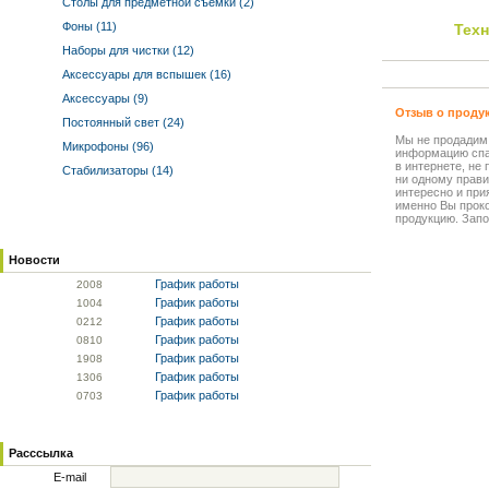
Столы для предметной съемки (2)
Фоны (11)
Тех
Наборы для чистки (12)
Аксессуары для вспышек (16)
Аксессуары (9)
Отзыв о проду
Постоянный свет (24)
Мы не продадим
Микрофоны (96)
информацию спа
в интернете, не
Стабилизаторы (14)
ни одному прави
интересно и прия
именно Вы прок
продукцию. Запо
Новости
График работы
20
08
График работы
10
04
График работы
02
12
График работы
08
10
График работы
19
08
График работы
13
06
График работы
07
03
Расссылка
E-mail