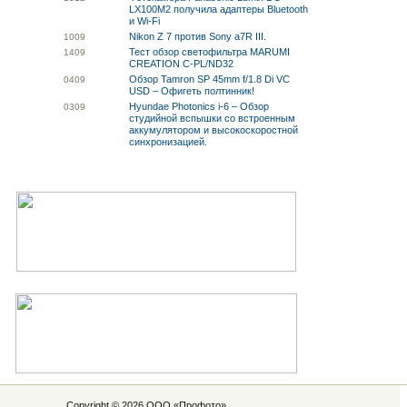
LX100M2 получила адаптеры Bluetooth
и Wi-Fi
Nikon Z 7 против Sony a7R III.
10
09
Тест обзор светофильтра MARUMI
14
09
CREATION C-PL/ND32
Обзор Tamron SP 45mm f/1.8 Di VC
04
09
USD – Офигеть полтинник!
Hyundae Photonics i-6 – Обзор
03
09
студийной вспышки со встроенным
аккумулятором и высокоскоростной
синхронизацией.
Copyright © 2026 ООО «
Профото
»