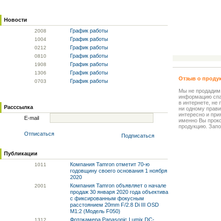
Новости
График работы
20
08
График работы
10
04
График работы
02
12
График работы
08
10
График работы
19
08
График работы
13
06
Отзыв о проду
График работы
07
03
Мы не продадим
информацию спа
в интернете, не
Расссылка
ни одному прави
интересно и прия
E-mail
именно Вы прок
продукцию. Запо
Отписаться
Подписаться
Публикации
Компания Tamron отметит 70-ю
10
11
годовщину своего основания 1 ноября
2020
Компания Tamron объявляет о начале
20
01
продаж 30 января 2020 года объектива
с фиксированным фокусным
расстоянием 20mm F/2.8 Di III OSD
M1:2 (Модель F050)
Фотокамера Panasonic Lumix DC-
13
12